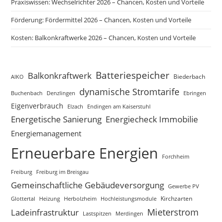
Praxiswissen: Wechselrichter 2026 – Chancen, Kosten und Vorteile
Förderung: Fördermittel 2026 – Chancen, Kosten und Vorteile
Kosten: Balkonkraftwerke 2026 – Chancen, Kosten und Vorteile
Batteriespeicher
Balkonkraftwerk
Biederbach
AIKO
dynamische Stromtarife
Buchenbach
Ebringen
Denzlingen
Eigenverbrauch
Elzach
Endingen am Kaiserstuhl
Energetische Sanierung
Energiecheck Immobilie
Energiemanagement
Erneuerbare Energien
Forchheim
Freiburg
Freiburg im Breisgau
Gemeinschaftliche Gebäudeversorgung
Gewerbe PV
Kirchzarten
Glottertal
Heizung
Herbolzheim
Hochleistungsmodule
Mieterstrom
Ladeinfrastruktur
Lastspitzen
Merdingen