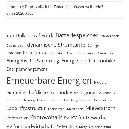
Lohnt sich Photovoltaik für Einfamilienhäuser weiterhin? –
07.08.2026 #605
Batteriespeicher
Balkonkraftwerk
Biederbach
AIKO
dynamische Stromtarife
Buchenbach
Ebringen
Eigenverbrauch
Elzach
Endingen am Kaiserstuhl
Elektromobilität
Energetische Sanierung
Energiecheck Immobilie
Energiemanagement
Erneuerbare Energien
Freiburg
Gemeinschaftliche Gebäudeversorgung
Gewerbe PV
Glottertal
Heizung
Herbolzheim
Hochleistungsmodule
Kirchzarten
Mieterstrom
Ladeinfrastruktur
Lastspitzen
Merdingen
Photovoltaik
PV für Gewerbe
PV
Pfaffenweiler
PV für Landwirtschaft
PV Module
Riegel am Kaiserstuhl