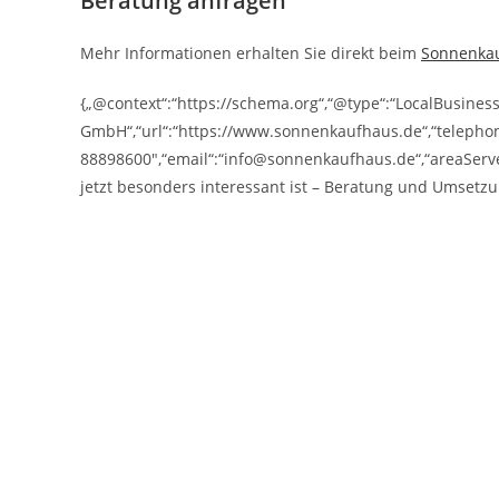
Beratung anfragen
Mehr Informationen erhalten Sie direkt beim
Sonnenka
{„@context“:“https://schema.org“,“@type“:“LocalBusine
GmbH“,“url“:“https://www.sonnenkaufhaus.de“,“telepho
88898600″,“email“:“info@sonnenkaufhaus.de“,“areaServe
jetzt besonders interessant ist – Beratung und Umsetzu