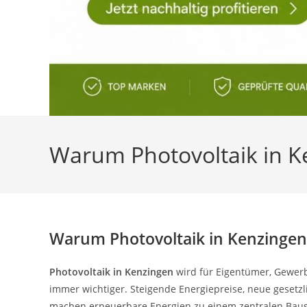
Warum Photovoltaik in Ke
Warum Photovoltaik in Kenzingen j
Photovoltaik in Kenzingen
wird für Eigentümer, Gewerb
immer wichtiger. Steigende Energiepreise, neue gese
machen erneuerbare Energien zu einem zentralen Baus