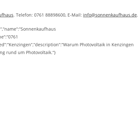
ufhaus
. Telefon: 0761 88898600, E-Mail:
info@sonnenkaufhaus.de
.
ss“,“name“:“Sonnenkaufhaus
ne“:“0761
d“:“Kenzingen“,“description“:“Warum Photovoltaik in Kenzingen
ng rund um Photovoltaik.“}