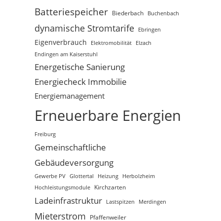
Batteriespeicher
Biederbach
Buchenbach
dynamische Stromtarife
Ebringen
Eigenverbrauch
Elzach
Elektromobilität
Endingen am Kaiserstuhl
Energetische Sanierung
Energiecheck Immobilie
Energiemanagement
Erneuerbare Energien
Freiburg
Gemeinschaftliche
Gebäudeversorgung
Gewerbe PV
Glottertal
Heizung
Herbolzheim
Hochleistungsmodule
Kirchzarten
Ladeinfrastruktur
Lastspitzen
Merdingen
Mieterstrom
Pfaffenweiler