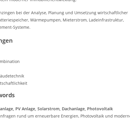
zingen bei der Analyse, Planung und Umsetzung wirtschaftlicher
Batteriespeicher, Wärmepumpen, Mieterstrom, Ladeinfrastruktur,
gement-Systeme.
ingen
ombination
bäudetechnik
schaftlichkeit
words
ranlage, PV Anlage, Solarstrom, Dachanlage, Photovoltaik
chanfragen rund um erneuerbare Energien, Photovoltaik und modern