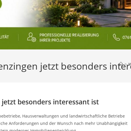
nzingen jetzt besonders intere
>
W
etzt besonders interessant ist
ebetriebe, Hausverwaltungen und landwirtschaftliche Betriebe
tzliche Anforderungen und der Wunsch nach mehr Unabhängigkeit
tein moderner Immobilienentwicklung.