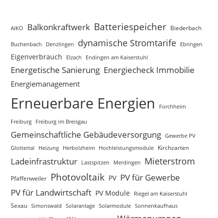
Batteriespeicher
Balkonkraftwerk
Biederbach
AIKO
dynamische Stromtarife
Buchenbach
Ebringen
Denzlingen
Eigenverbrauch
Elzach
Endingen am Kaiserstuhl
Energetische Sanierung
Energiecheck Immobilie
Energiemanagement
Erneuerbare Energien
Forchheim
Freiburg
Freiburg im Breisgau
Gemeinschaftliche Gebäudeversorgung
Gewerbe PV
Kirchzarten
Glottertal
Heizung
Herbolzheim
Hochleistungsmodule
Mieterstrom
Ladeinfrastruktur
Lastspitzen
Merdingen
Photovoltaik
PV für Gewerbe
PV
Pfaffenweiler
PV für Landwirtschaft
PV Module
Riegel am Kaiserstuhl
Sexau
Simonswald
Solaranlage
Solarmodule
Sonnenkaufhaus