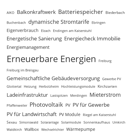
Batteriespeicher
Balkonkraftwerk
Biederbach
AIKO
dynamische Stromtarife
Buchenbach
Ebringen
Eigenverbrauch
Elzach
Endingen am Kaiserstuhl
Energetische Sanierung
Energiecheck Immobilie
Energiemanagement
Erneuerbare Energien
Freiburg
Freiburg im Breisgau
Gemeinschaftliche Gebäudeversorgung
Gewerbe PV
Glottertal
Heizung
Herbolzheim
Hochleistungsmodule
Kirchzarten
Mieterstrom
Ladeinfrastruktur
Lastspitzen
Merdingen
Photovoltaik
PV für Gewerbe
PV
Pfaffenweiler
PV für Landwirtschaft
PV Module
Riegel am Kaiserstuhl
Sexau
Simonswald
Solaranlage
Solarmodule
Sonnenkaufhaus
Umkirch
Wärmepumpe
Wallbox
Waldkirch
Wechselrichter