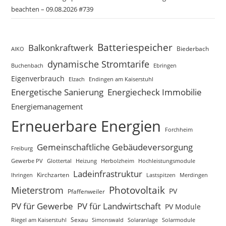
beachten – 09.08.2026 #739
Batteriespeicher
Balkonkraftwerk
Biederbach
AIKO
dynamische Stromtarife
Buchenbach
Ebringen
Eigenverbrauch
Elzach
Endingen am Kaiserstuhl
Energetische Sanierung
Energiecheck Immobilie
Energiemanagement
Erneuerbare Energien
Forchheim
Gemeinschaftliche Gebäudeversorgung
Freiburg
Gewerbe PV
Glottertal
Heizung
Herbolzheim
Hochleistungsmodule
Ladeinfrastruktur
Kirchzarten
Lastspitzen
Merdingen
Ihringen
Photovoltaik
Mieterstrom
PV
Pfaffenweiler
PV für Gewerbe
PV für Landwirtschaft
PV Module
Sexau
Simonswald
Solaranlage
Riegel am Kaiserstuhl
Solarmodule