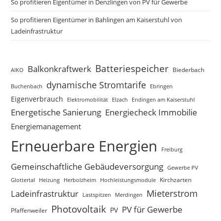
So profitieren Eigentümer in Denzlingen von PV für Gewerbe
So profitieren Eigentümer in Bahlingen am Kaiserstuhl von
Ladeinfrastruktur
Batteriespeicher
Balkonkraftwerk
Biederbach
AIKO
dynamische Stromtarife
Buchenbach
Ebringen
Eigenverbrauch
Elzach
Endingen am Kaiserstuhl
Elektromobilität
Energetische Sanierung
Energiecheck Immobilie
Energiemanagement
Erneuerbare Energien
Freiburg
Gemeinschaftliche Gebäudeversorgung
Gewerbe PV
Glottertal
Heizung
Herbolzheim
Hochleistungsmodule
Kirchzarten
Mieterstrom
Ladeinfrastruktur
Lastspitzen
Merdingen
Photovoltaik
PV für Gewerbe
PV
Pfaffenweiler