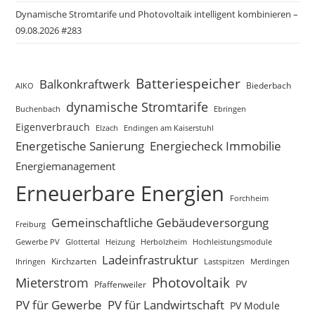
Dynamische Stromtarife und Photovoltaik intelligent kombinieren –
09.08.2026 #283
Batteriespeicher
Balkonkraftwerk
Biederbach
AIKO
dynamische Stromtarife
Buchenbach
Ebringen
Eigenverbrauch
Elzach
Endingen am Kaiserstuhl
Energetische Sanierung
Energiecheck Immobilie
Energiemanagement
Erneuerbare Energien
Forchheim
Gemeinschaftliche Gebäudeversorgung
Freiburg
Gewerbe PV
Glottertal
Heizung
Herbolzheim
Hochleistungsmodule
Ladeinfrastruktur
Kirchzarten
Lastspitzen
Merdingen
Ihringen
Photovoltaik
Mieterstrom
PV
Pfaffenweiler
PV für Gewerbe
PV für Landwirtschaft
PV Module