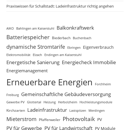
Praxiswissen für Schallstadt: Ladeinfrastruktur richtig angehen
Balkonkraftwerk
AIKO
Bahlingen am Kaiserstuhl
Batteriespeicher
Biederbach
Buchenbach
dynamische Stromtarife
Eigenverbrauch
Ebringen
Elzach
Endingen am Kaiserstuhl
Elektromobilität
Energetische Sanierung
Energiecheck Immobilie
Energiemanagement
Erneuerbare Energien
Forchheim
Gemeinschaftliche Gebäudeversorgung
Freiburg
Gewerbe PV
Glottertal
Heizung
Herbolzheim
Hochleistungsmodule
Ladeinfrastruktur
Kirchzarten
Lastspitzen
Merdingen
Photovoltaik
Mieterstrom
PV
Pfaffenweiler
PV für Gewerbe
PV für Landwirtschaft
PV Module