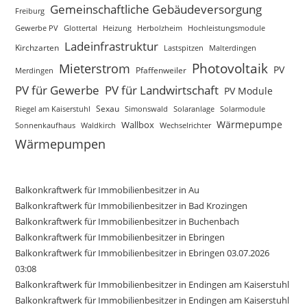
Gemeinschaftliche Gebäudeversorgung
Freiburg
Gewerbe PV
Glottertal
Heizung
Herbolzheim
Hochleistungsmodule
Ladeinfrastruktur
Kirchzarten
Lastspitzen
Malterdingen
Photovoltaik
Mieterstrom
PV
Pfaffenweiler
Merdingen
PV für Gewerbe
PV für Landwirtschaft
PV Module
Sexau
Riegel am Kaiserstuhl
Simonswald
Solaranlage
Solarmodule
Wärmepumpe
Wallbox
Sonnenkaufhaus
Waldkirch
Wechselrichter
Wärmepumpen
Balkonkraftwerk für Immobilienbesitzer in Au
Balkonkraftwerk für Immobilienbesitzer in Bad Krozingen
Balkonkraftwerk für Immobilienbesitzer in Buchenbach
Balkonkraftwerk für Immobilienbesitzer in Ebringen
Balkonkraftwerk für Immobilienbesitzer in Ebringen 03.07.2026
03:08
Balkonkraftwerk für Immobilienbesitzer in Endingen am Kaiserstuhl
Balkonkraftwerk für Immobilienbesitzer in Endingen am Kaiserstuhl