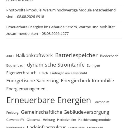
Photovoltaikmodule: Warum hochwertige Module entscheidend
sind – 08.08.2026 #918
Erneuerbare Energien im Gebäude: Strom, Wärme und Mobilität
zusammendenken – 08.08.2026 #277
Batteriespeicher
Balkonkraftwerk
Biederbach
AIKO
dynamische Stromtarife
Buchenbach
Ebringen
Eigenverbrauch
Elzach
Endingen am Kaiserstuhl
Energetische Sanierung
Energiecheck Immobilie
Energiemanagement
Erneuerbare Energien
Forchheim
Gemeinschaftliche Gebäudeversorgung
Freiburg
Gewerbe PV
Glottertal
Heizung
Herbolzheim
Hochleistungsmodule
Ladeinfrastruktur
Kirchzarten
Lastspitzen
Merdingen