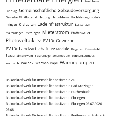
Forchheim
Gemeinschaftliche Gebäudeversorgung
Freiburg
Gewerbe PV
Glottertal
Heizung
Herbolzheim
Hochleistungsmodule
Ladeinfrastruktur
Kirchzarten
Lastspitzen
Ihringen
Mieterstrom
Merdingen
Pfaffenweiler
Malterdingen
Photovoltaik
PV für Gewerbe
PV
PV für Landwirtschaft
PV Module
Riegel am Kaiserstuhl
Sexau
Simonswald
Solaranlage
Sonnenkaufhaus
Solarmodule
Wärmepumpen
Wallbox
Wärmepumpe
Waldkirch
Balkonkraftwerk für Immobilienbesitzer in Au
Balkonkraftwerk für Immobilienbesitzer in Bad Krozingen
Balkonkraftwerk für Immobilienbesitzer in Buchenbach
Balkonkraftwerk für Immobilienbesitzer in Ebringen
Balkonkraftwerk für Immobilienbesitzer in Ebringen 03.07.2026
03:08
Balkonkraftwerk für Immobilienbesitzer in Endingen am Kaiserstuhl