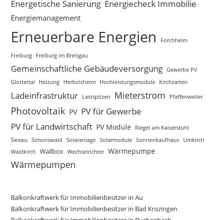
Energetische Sanierung
Energiecheck Immobilie
Energiemanagement
Erneuerbare Energien
Forchheim
Freiburg
Freiburg im Breisgau
Gemeinschaftliche Gebäudeversorgung
Gewerbe PV
Glottertal
Heizung
Herbolzheim
Hochleistungsmodule
Kirchzarten
Mieterstrom
Ladeinfrastruktur
Lastspitzen
Pfaffenweiler
Photovoltaik
PV für Gewerbe
PV
PV für Landwirtschaft
PV Module
Riegel am Kaiserstuhl
Sexau
Simonswald
Solaranlage
Solarmodule
Sonnenkaufhaus
Umkirch
Wärmepumpe
Wallbox
Waldkirch
Wechselrichter
Wärmepumpen
Balkonkraftwerk für Immobilienbesitzer in Au
Balkonkraftwerk für Immobilienbesitzer in Bad Krozingen