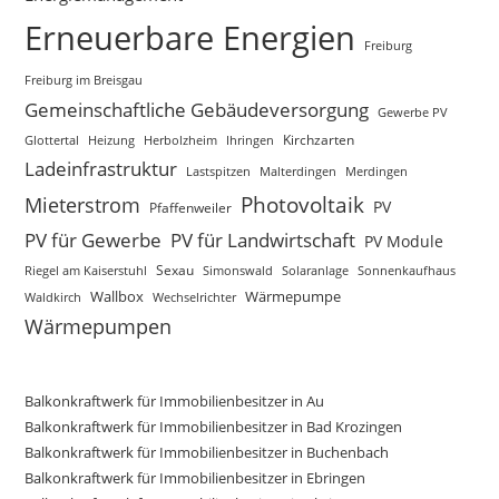
Erneuerbare Energien
Freiburg
Freiburg im Breisgau
Gemeinschaftliche Gebäudeversorgung
Gewerbe PV
Glottertal
Heizung
Herbolzheim
Kirchzarten
Ihringen
Ladeinfrastruktur
Lastspitzen
Merdingen
Malterdingen
Mieterstrom
Photovoltaik
PV
Pfaffenweiler
PV für Gewerbe
PV für Landwirtschaft
PV Module
Sexau
Riegel am Kaiserstuhl
Simonswald
Solaranlage
Sonnenkaufhaus
Wallbox
Wärmepumpe
Waldkirch
Wechselrichter
Wärmepumpen
Balkonkraftwerk für Immobilienbesitzer in Au
Balkonkraftwerk für Immobilienbesitzer in Bad Krozingen
Balkonkraftwerk für Immobilienbesitzer in Buchenbach
Balkonkraftwerk für Immobilienbesitzer in Ebringen