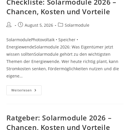
Checkliste: Solarmodule 2026 –
Chancen, Kosten und Vorteile
Beitrags-
Beitrag
Beitrags-
August 5, 2026
Solarmodule
Autor:
veröffentlicht:
Kategorie:
SolarmodulePhotovoltaik • Speicher •
EnergiewendeSolarmodule 2026: Was Eigentümer jetzt
wissen solltenSolarmodule gehört zu den wichtigsten
Themen der Energiewende. Wer heute richtig plant, kann
Stromkosten senken, Fördermöglichkeiten nutzen und die
eigene…
Checkliste:
Weiterlesen
Solarmodule
2026
–
Chancen,
Kosten
Und
Ratgeber: Solarmodule 2026 –
Vorteile
Chancen, Kosten und Vorteile