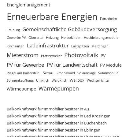
Energiemanagement
Erneuerbare Energien
Forchheim
Gemeinschaftliche Gebäudeversorgung
Freiburg
Gewerbe PV
Glottertal
Heizung
Herbolzheim
Hochleistungsmodule
Ladeinfrastruktur
Kirchzarten
Lastspitzen
Merdingen
Photovoltaik
Mieterstrom
PV
Pfaffenweiler
PV für Gewerbe
PV für Landwirtschaft
PV Module
Sexau
Riegel am Kaiserstuhl
Simonswald
Solaranlage
Solarmodule
Wallbox
Sonnenkaufhaus
Waldkirch
Umkirch
Wechselrichter
Wärmepumpen
Wärmepumpe
Balkonkraftwerk für Immobilienbesitzer in Au
Balkonkraftwerk für Immobilienbesitzer in Bad Krozingen
Balkonkraftwerk für Immobilienbesitzer in Buchenbach
Balkonkraftwerk für Immobilienbesitzer in Ebringen