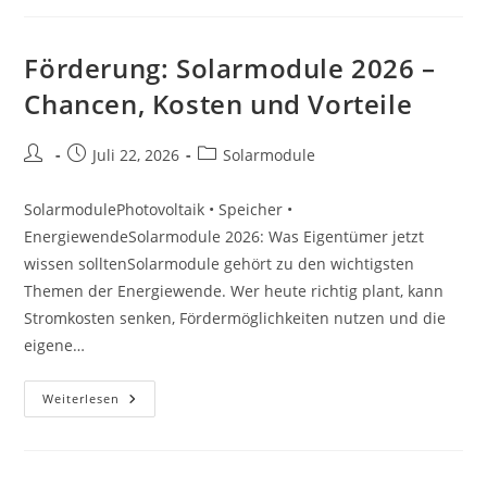
–
Chancen,
Kosten
Und
Förderung: Solarmodule 2026 –
Vorteile
Chancen, Kosten und Vorteile
Beitrags-
Beitrag
Beitrags-
Juli 22, 2026
Solarmodule
Autor:
veröffentlicht:
Kategorie:
SolarmodulePhotovoltaik • Speicher •
EnergiewendeSolarmodule 2026: Was Eigentümer jetzt
wissen solltenSolarmodule gehört zu den wichtigsten
Themen der Energiewende. Wer heute richtig plant, kann
Stromkosten senken, Fördermöglichkeiten nutzen und die
eigene…
Förderung:
Weiterlesen
Solarmodule
2026
–
Chancen,
Kosten