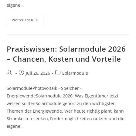
eigene…
Förderung:
Weiterlesen
Solarmodule
2026
–
Chancen,
Kosten
Und
Praxiswissen: Solarmodule 2026
Vorteile
– Chancen, Kosten und Vorteile
Beitrags-
Beitrag
Beitrags-
Juli 26, 2026
Solarmodule
Autor:
veröffentlicht:
Kategorie:
SolarmodulePhotovoltaik • Speicher •
EnergiewendeSolarmodule 2026: Was Eigentümer jetzt
wissen solltenSolarmodule gehört zu den wichtigsten
Themen der Energiewende. Wer heute richtig plant, kann
Stromkosten senken, Fördermöglichkeiten nutzen und die
eigene…