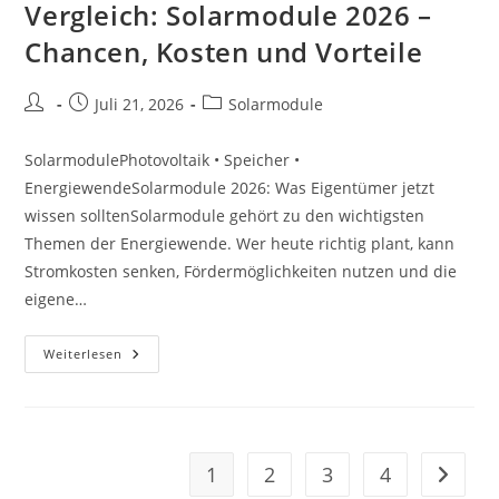
Und
Vergleich: Solarmodule 2026 –
Vorteile
Chancen, Kosten und Vorteile
Beitrags-
Beitrag
Beitrags-
Juli 21, 2026
Solarmodule
Autor:
veröffentlicht:
Kategorie:
SolarmodulePhotovoltaik • Speicher •
EnergiewendeSolarmodule 2026: Was Eigentümer jetzt
wissen solltenSolarmodule gehört zu den wichtigsten
Themen der Energiewende. Wer heute richtig plant, kann
Stromkosten senken, Fördermöglichkeiten nutzen und die
eigene…
Vergleich:
Weiterlesen
Solarmodule
2026
–
Chancen,
Kosten
Und
Vorteile
1
2
3
4
Zur näc