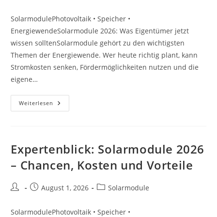
Autor:
veröffentlicht:
Kategorie:
SolarmodulePhotovoltaik • Speicher •
EnergiewendeSolarmodule 2026: Was Eigentümer jetzt
wissen solltenSolarmodule gehört zu den wichtigsten
Themen der Energiewende. Wer heute richtig plant, kann
Stromkosten senken, Fördermöglichkeiten nutzen und die
eigene…
Förderung:
Weiterlesen
Solarmodule
2026
–
Chancen,
Kosten
Und
Expertenblick: Solarmodule 2026
Vorteile
– Chancen, Kosten und Vorteile
Beitrags-
Beitrag
Beitrags-
August 1, 2026
Solarmodule
Autor:
veröffentlicht:
Kategorie:
SolarmodulePhotovoltaik • Speicher •