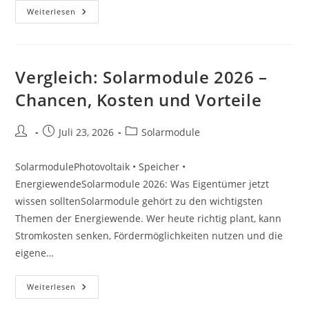
Praxiswissen:
Weiterlesen
Solarmodule
2026
–
Chancen,
Kosten
Und
Vergleich: Solarmodule 2026 –
Vorteile
Chancen, Kosten und Vorteile
Beitrags-
Beitrag
Beitrags-
Juli 23, 2026
Solarmodule
Autor:
veröffentlicht:
Kategorie:
SolarmodulePhotovoltaik • Speicher •
EnergiewendeSolarmodule 2026: Was Eigentümer jetzt
wissen solltenSolarmodule gehört zu den wichtigsten
Themen der Energiewende. Wer heute richtig plant, kann
Stromkosten senken, Fördermöglichkeiten nutzen und die
eigene…
Vergleich:
Weiterlesen
Solarmodule
2026