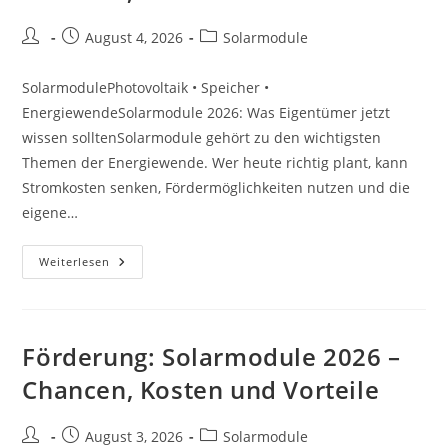
Beitrags-
Beitrag
Beitrags-
August 4, 2026
Solarmodule
Autor:
veröffentlicht:
Kategorie:
SolarmodulePhotovoltaik • Speicher •
EnergiewendeSolarmodule 2026: Was Eigentümer jetzt
wissen solltenSolarmodule gehört zu den wichtigsten
Themen der Energiewende. Wer heute richtig plant, kann
Stromkosten senken, Fördermöglichkeiten nutzen und die
eigene…
Ratgeber:
Weiterlesen
Solarmodule
2026
–
Chancen,
Kosten
Und
Förderung: Solarmodule 2026 –
Vorteile
Chancen, Kosten und Vorteile
Beitrags-
Beitrag
Beitrags-
August 3, 2026
Solarmodule