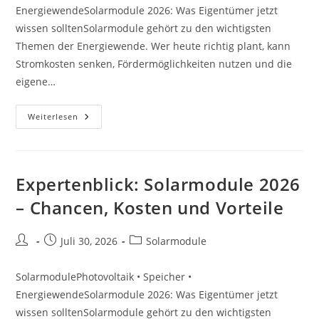
EnergiewendeSolarmodule 2026: Was Eigentümer jetzt
wissen solltenSolarmodule gehört zu den wichtigsten
Themen der Energiewende. Wer heute richtig plant, kann
Stromkosten senken, Fördermöglichkeiten nutzen und die
eigene…
Expertenblick:
Weiterlesen
Solarmodule
2026
–
Chancen,
Kosten
Und
Expertenblick: Solarmodule 2026
Vorteile
– Chancen, Kosten und Vorteile
Beitrags-
Beitrag
Beitrags-
Juli 30, 2026
Solarmodule
Autor:
veröffentlicht:
Kategorie:
SolarmodulePhotovoltaik • Speicher •
EnergiewendeSolarmodule 2026: Was Eigentümer jetzt
wissen solltenSolarmodule gehört zu den wichtigsten