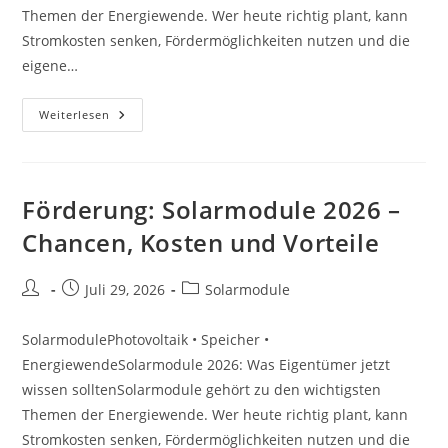
Themen der Energiewende. Wer heute richtig plant, kann
Stromkosten senken, Fördermöglichkeiten nutzen und die
eigene…
Expertenblick:
Weiterlesen
Solarmodule
2026
–
Chancen,
Kosten
Und
Förderung: Solarmodule 2026 –
Vorteile
Chancen, Kosten und Vorteile
Beitrags-
Beitrag
Beitrags-
Juli 29, 2026
Solarmodule
Autor:
veröffentlicht:
Kategorie:
SolarmodulePhotovoltaik • Speicher •
EnergiewendeSolarmodule 2026: Was Eigentümer jetzt
wissen solltenSolarmodule gehört zu den wichtigsten
Themen der Energiewende. Wer heute richtig plant, kann
Stromkosten senken, Fördermöglichkeiten nutzen und die