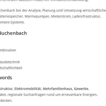
henbach bei der Analyse, Planung und Umsetzung wirtschaftliche
Batteriespeicher, Wärmepumpen, Mieterstrom, Ladeinfrastruktur,
gement-Systeme.
n Buchenbach
ombination
bäudetechnik
schaftlichkeit
words
struktur, Elektromobilität, Mehrfamilienhaus, Gewerbe,
 dabei, regionale Suchanfragen rund um erneuerbare Energien,
udecken.