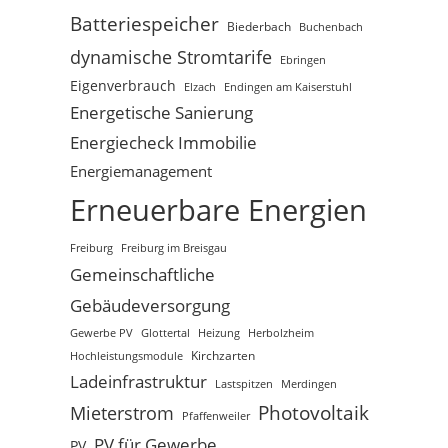
Batteriespeicher
Biederbach
Buchenbach
dynamische Stromtarife
Ebringen
Eigenverbrauch
Elzach
Endingen am Kaiserstuhl
Energetische Sanierung
Energiecheck Immobilie
Energiemanagement
Erneuerbare Energien
Freiburg
Freiburg im Breisgau
Gemeinschaftliche
Gebäudeversorgung
Gewerbe PV
Glottertal
Heizung
Herbolzheim
Hochleistungsmodule
Kirchzarten
Ladeinfrastruktur
Lastspitzen
Merdingen
Photovoltaik
Mieterstrom
Pfaffenweiler
PV für Gewerbe
PV