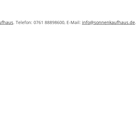
ufhaus
. Telefon: 0761 88898600, E-Mail:
info@sonnenkaufhaus.de
.