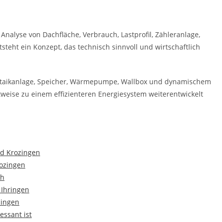
 Analyse von Dachfläche, Verbrauch, Lastprofil, Zähleranlage,
teht ein Konzept, das technisch sinnvoll und wirtschaftlich
oltaikanlage, Speicher, Wärmepumpe, Wallbox und dynamischem
tweise zu einem effizienteren Energiesystem weiterentwickelt
ad Krozingen
rozingen
ch
 Ihringen
zingen
essant ist