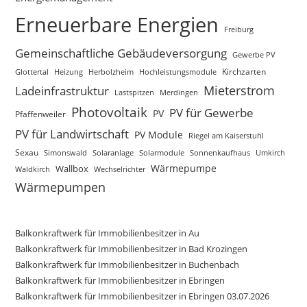
Erneuerbare Energien
Freiburg
Gemeinschaftliche Gebäudeversorgung
Gewerbe PV
Glottertal
Heizung
Herbolzheim
Hochleistungsmodule
Kirchzarten
Mieterstrom
Ladeinfrastruktur
Lastspitzen
Merdingen
Photovoltaik
PV für Gewerbe
PV
Pfaffenweiler
PV für Landwirtschaft
PV Module
Riegel am Kaiserstuhl
Sexau
Simonswald
Solaranlage
Solarmodule
Sonnenkaufhaus
Umkirch
Wärmepumpe
Wallbox
Waldkirch
Wechselrichter
Wärmepumpen
Balkonkraftwerk für Immobilienbesitzer in Au
Balkonkraftwerk für Immobilienbesitzer in Bad Krozingen
Balkonkraftwerk für Immobilienbesitzer in Buchenbach
Balkonkraftwerk für Immobilienbesitzer in Ebringen
Balkonkraftwerk für Immobilienbesitzer in Ebringen 03.07.2026