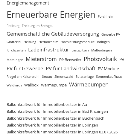
Energiemanagement
Erneuerbare Energien
Forchheim
Freiburg
Freiburg im Breisgau
Gemeinschaftliche Gebäudeversorgung
Gewerbe PV
Glottertal
Heizung
Herbolzheim
Hochleistungsmodule
Ihringen
Ladeinfrastruktur
Kirchzarten
Lastspitzen
Malterdingen
Mieterstrom
Photovoltaik
PV
Merdingen
Pfaffenweiler
PV für Gewerbe
PV für Landwirtschaft
PV Module
Sexau
Riegel am Kaiserstuhl
Simonswald
Solaranlage
Sonnenkaufhaus
Wärmepumpen
Wallbox
Wärmepumpe
Waldkirch
Balkonkraftwerk für Immobilienbesitzer in Au
Balkonkraftwerk für Immobilienbesitzer in Bad Krozingen
Balkonkraftwerk für Immobilienbesitzer in Buchenbach
Balkonkraftwerk für Immobilienbesitzer in Ebringen
Balkonkraftwerk für Immobilienbesitzer in Ebringen 03.07.2026