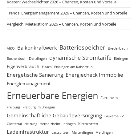
Kosten: Wechselrichter 2026 – Chancen, Kosten und Vorteile
Trends: Energiemanagement 2026 – Chancen, Kosten und Vorteile
Vergleich: Mieterstrom 2026 – Chancen, Kosten und Vorteile
Batteriespeicher
Balkonkraftwerk
Biederbach
AIKO
dynamische Stromtarife
Buchenbach
Ebringen
Denzlingen
Eigenverbrauch
Elzach
Endingen am Kaiserstuhl
Energetische Sanierung
Energiecheck Immobilie
Energiemanagement
Erneuerbare Energien
Forchheim
Freiburg
Freiburg im Breisgau
Gemeinschaftliche Gebäudeversorgung
Gewerbe PV
Glottertal
Heizung
Herbolzheim
Kirchzarten
Ihringen
Ladeinfrastruktur
Lastspitzen
Merdingen
Malterdingen