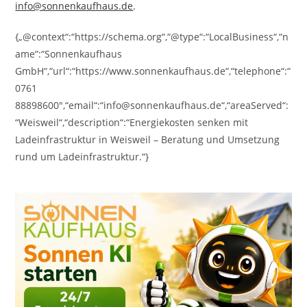
info@sonnenkaufhaus.de
.
{„@context“:“https://schema.org“,“@type“:“LocalBusiness“,“n
ame“:“Sonnenkaufhaus
GmbH“,“url“:“https://www.sonnenkaufhaus.de“,“telephone“:“
0761
88898600″,“email“:“info@sonnenkaufhaus.de“,“areaServed“:
“Weisweil“,“description“:“Energiekosten senken mit
Ladeinfrastruktur in Weisweil – Beratung und Umsetzung
rund um Ladeinfrastruktur.“}