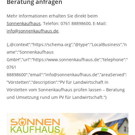
Beratung anfragen
Mehr Informationen erhalten Sie direkt beim
Sonnenkaufhaus
. Telefon: 0761 88898600, E-Mail:
info@sonnenkaufhaus.de
.
{„@context“:“https://schema.org“,“@type“:“LocalBusiness“,“n
ame“:“Sonnenkaufhaus
GmbH“,“url“:“https://www.sonnenkaufhaus.de“,“telephone“:“
0761
88898600″,“email“:“info@sonnenkaufhaus.de“,“areaServed“:
“Vörstetten“,“description“:“PV für Landwirtschaft in
Vörstetten vom Sonnenkaufhaus prüfen lassen – Beratung
und Umsetzung rund um PV für Landwirtschaft.“}