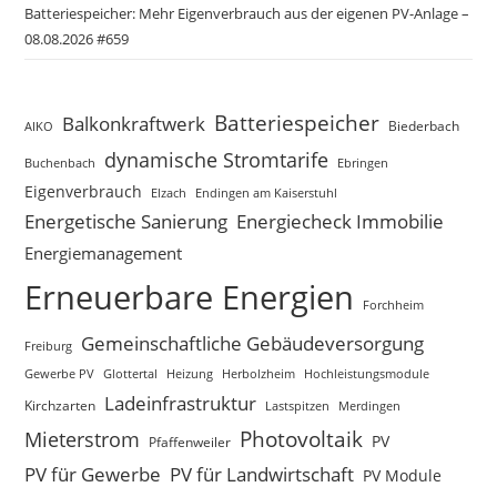
Batteriespeicher: Mehr Eigenverbrauch aus der eigenen PV-Anlage –
08.08.2026 #659
Batteriespeicher
Balkonkraftwerk
Biederbach
AIKO
dynamische Stromtarife
Buchenbach
Ebringen
Eigenverbrauch
Elzach
Endingen am Kaiserstuhl
Energetische Sanierung
Energiecheck Immobilie
Energiemanagement
Erneuerbare Energien
Forchheim
Gemeinschaftliche Gebäudeversorgung
Freiburg
Gewerbe PV
Glottertal
Heizung
Herbolzheim
Hochleistungsmodule
Ladeinfrastruktur
Kirchzarten
Lastspitzen
Merdingen
Photovoltaik
Mieterstrom
PV
Pfaffenweiler
PV für Gewerbe
PV für Landwirtschaft
PV Module