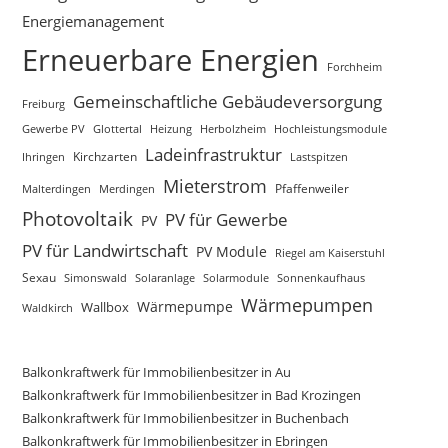
Energiemanagement
Erneuerbare Energien
Forchheim
Gemeinschaftliche Gebäudeversorgung
Freiburg
Gewerbe PV
Glottertal
Heizung
Herbolzheim
Hochleistungsmodule
Ladeinfrastruktur
Kirchzarten
Lastspitzen
Ihringen
Mieterstrom
Merdingen
Pfaffenweiler
Malterdingen
Photovoltaik
PV für Gewerbe
PV
PV für Landwirtschaft
PV Module
Riegel am Kaiserstuhl
Sexau
Simonswald
Solaranlage
Solarmodule
Sonnenkaufhaus
Wärmepumpen
Wärmepumpe
Wallbox
Waldkirch
Balkonkraftwerk für Immobilienbesitzer in Au
Balkonkraftwerk für Immobilienbesitzer in Bad Krozingen
Balkonkraftwerk für Immobilienbesitzer in Buchenbach
Balkonkraftwerk für Immobilienbesitzer in Ebringen