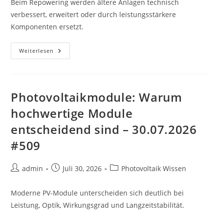
Beim Repowering werden ältere Anlagen technisch
verbessert, erweitert oder durch leistungsstärkere
Komponenten ersetzt.
Repowering:
Weiterlesen
Wenn
Alte
PV-
Anlagen
Mehr
Leistung
Photovoltaikmodule: Warum
Bekommen
–
hochwertige Module
30.07.2026
#111
entscheidend sind – 30.07.2026
#509
Beitrags-
Beitrag
Beitrags-
admin
Juli 30, 2026
Photovoltaik Wissen
Autor:
veröffentlicht:
Kategorie:
Moderne PV-Module unterscheiden sich deutlich bei
Leistung, Optik, Wirkungsgrad und Langzeitstabilität.