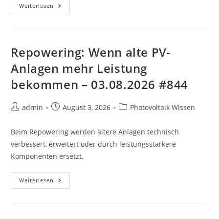
Repowering:
Weiterlesen
Wenn
Alte
PV-
Anlagen
Mehr
Leistung
Repowering: Wenn alte PV-
Bekommen
–
Anlagen mehr Leistung
05.08.2026
#982
bekommen – 03.08.2026 #844
Beitrags-
Beitrag
Beitrags-
admin
August 3, 2026
Photovoltaik Wissen
Autor:
veröffentlicht:
Kategorie:
Beim Repowering werden ältere Anlagen technisch
verbessert, erweitert oder durch leistungsstärkere
Komponenten ersetzt.
Repowering:
Weiterlesen
Wenn
Alte
PV-
Anlagen
Mehr