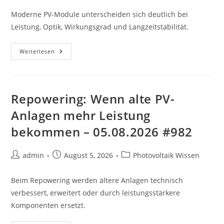
Moderne PV-Module unterscheiden sich deutlich bei
Leistung, Optik, Wirkungsgrad und Langzeitstabilität.
Photovoltaikmodule:
Weiterlesen
Warum
Hochwertige
Module
Entscheidend
Sind
–
Repowering: Wenn alte PV-
06.08.2026
#975
Anlagen mehr Leistung
bekommen – 05.08.2026 #982
Beitrags-
Beitrag
Beitrags-
admin
August 5, 2026
Photovoltaik Wissen
Autor:
veröffentlicht:
Kategorie:
Beim Repowering werden ältere Anlagen technisch
verbessert, erweitert oder durch leistungsstärkere
Komponenten ersetzt.