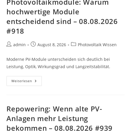
Photovoltaikmodule: Warum
hochwertige Module
entscheidend sind – 08.08.2026
#918
Beitrags-
Beitrag
Beitrags-
admin
August 8, 2026
Photovoltaik Wissen
Autor:
veröffentlicht:
Kategorie:
Moderne PV-Module unterscheiden sich deutlich bei
Leistung, Optik, Wirkungsgrad und Langzeitstabilität.
Photovoltaikmodule:
Weiterlesen
Warum
Hochwertige
Module
Entscheidend
Sind
–
Repowering: Wenn alte PV-
08.08.2026
#918
Anlagen mehr Leistung
bekommen – 08.08.2026 #939