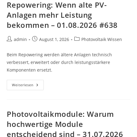
Leistung
Repowering: Wenn alte PV-
Bekommen
–
Anlagen mehr Leistung
03.08.2026
#844
bekommen – 01.08.2026 #638
Beitrags-
Beitrag
Beitrags-
admin
August 1, 2026
Photovoltaik Wissen
Autor:
veröffentlicht:
Kategorie:
Beim Repowering werden ältere Anlagen technisch
verbessert, erweitert oder durch leistungsstärkere
Komponenten ersetzt.
Repowering:
Weiterlesen
Wenn
Alte
PV-
Anlagen
Mehr
Leistung
Photovoltaikmodule: Warum
Bekommen
–
hochwertige Module
01.08.2026
#638
entscheidend sind – 31.07.2026