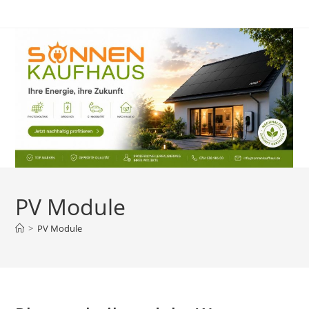
Zum
Inhalt
springen
PV Module
>
PV Module