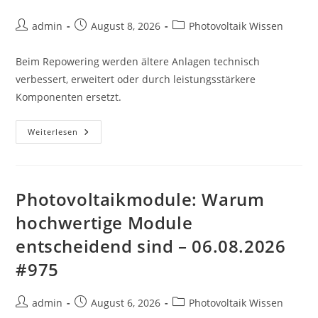
Beitrags-
Beitrag
Beitrags-
admin
August 8, 2026
Photovoltaik Wissen
Autor:
veröffentlicht:
Kategorie:
Beim Repowering werden ältere Anlagen technisch
verbessert, erweitert oder durch leistungsstärkere
Komponenten ersetzt.
Repowering:
Weiterlesen
Wenn
Alte
PV-
Anlagen
Mehr
Leistung
Photovoltaikmodule: Warum
Bekommen
–
hochwertige Module
08.08.2026
#939
entscheidend sind – 06.08.2026
#975
Beitrags-
Beitrag
Beitrags-
admin
August 6, 2026
Photovoltaik Wissen
Autor:
veröffentlicht:
Kategorie: