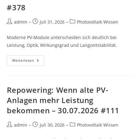
#378
Beitrags-
Beitrag
Beitrags-
admin
Juli 31, 2026
Photovoltaik Wissen
Autor:
veröffentlicht:
Kategorie:
Moderne PV-Module unterscheiden sich deutlich bei
Leistung, Optik, Wirkungsgrad und Langzeitstabilität.
Photovoltaikmodule:
Weiterlesen
Warum
Hochwertige
Module
Entscheidend
Sind
–
Repowering: Wenn alte PV-
31.07.2026
#378
Anlagen mehr Leistung
bekommen – 30.07.2026 #111
Beitrags-
Beitrag
Beitrags-
admin
Juli 30, 2026
Photovoltaik Wissen
Autor:
veröffentlicht:
Kategorie: