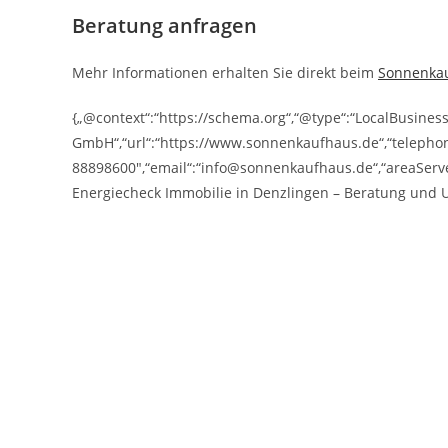
Beratung anfragen
Mehr Informationen erhalten Sie direkt beim
Sonnenka
{„@context“:“https://schema.org“,“@type“:“LocalBusine
GmbH“,“url“:“https://www.sonnenkaufhaus.de“,“telepho
88898600″,“email“:“info@sonnenkaufhaus.de“,“areaServe
Energiecheck Immobilie in Denzlingen – Beratung und 