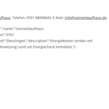
ufhaus
. Telefon: 0761 88898600, E-Mail:
info@sonnenkaufhaus.de
.
ss“,“name“:“Sonnenkaufhaus
ne“:“0761
d“:“Denzlingen“,“description“:“Energiekosten senken mit
Umsetzung rund um Energiecheck Immobilie.“}