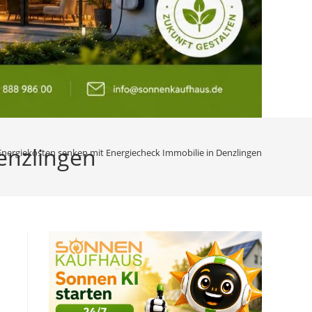
enzlingen
Energiekosten senken mit Energiecheck Immobilie in Denzlingen