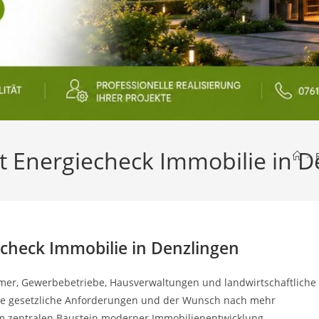
t Energiecheck Immobilie in D
>
check Immobilie in Denzlingen
mer, Gewerbebetriebe, Hausverwaltungen und landwirtschaftliche
eue gesetzliche Anforderungen und der Wunsch nach mehr
 zentralen Baustein moderner Immobilienentwicklung.