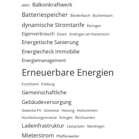
Balkonkraftwerk
AIKO
Batteriespeicher
Biederbach
Buchenbach
dynamische Stromtarife
Ebringen
Eigenverbrauch
Elzach
Endingen am Kaiserstuhl
Energetische Sanierung
Energiecheck Immobilie
Energiemanagement
Erneuerbare Energien
Freiburg
Forchheim
Gemeinschaftliche
Gebäudeversorgung
Gewerbe PV
Glottertal
Heizung
Herbolzheim
Hochleistungsmodule
Kirchzarten
Ihringen
Ladeinfrastruktur
Lastspitzen
Merdingen
Mieterstrom
Pfaffenweiler