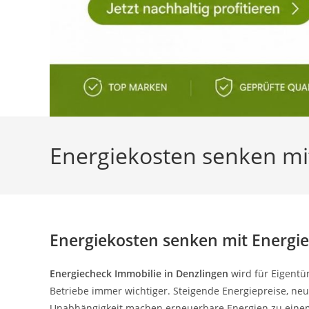
Energiekosten senken mi
Energiekosten senken mit Energie
Energiecheck Immobilie in Denzlingen
wird für Eigentü
Betriebe immer wichtiger. Steigende Energiepreise, n
Unabhängigkeit machen erneuerbare Energien zu einem