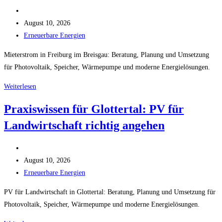
Beitrags-
Autor:
Beitrag
August 10, 2026
veröffentlicht:
Beitrags-
Erneuerbare Energien
Kategorie:
Mieterstrom in Freiburg im Breisgau: Beratung, Planung und Umsetzung
für Photovoltaik, Speicher, Wärmepumpe und moderne Energielösungen.
So
Weiterlesen
profitieren
Praxiswissen für Glottertal: PV für
Eigentümer
Landwirtschaft richtig angehen
in
Freiburg
Beitrags-
im
Autor:
Beitrag
Breisgau
August 10, 2026
veröffentlicht:
Beitrags-
von
Erneuerbare Energien
Kategorie:
Mieterstrom
PV für Landwirtschaft in Glottertal: Beratung, Planung und Umsetzung für
Photovoltaik, Speicher, Wärmepumpe und moderne Energielösungen.