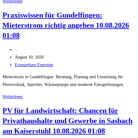
Praxiswissen
Weiterlesen
für
Praxiswissen für Gundelfingen:
Glottertal:
Mieterstrom richtig angehen 10.08.2026
PV
für
01:08
Landwirtschaft
richtig
Beitrags-
angehen
Autor:
Beitrag
August 10, 2026
veröffentlicht:
Beitrags-
Erneuerbare Energien
Kategorie:
Mieterstrom in Gundelfingen: Beratung, Planung und Umsetzung für
Photovoltaik, Speicher, Wärmepumpe und moderne Energielösungen.
Praxiswissen
Weiterlesen
für
PV für Landwirtschaft: Chancen für
Gundelfingen:
Privathaushalte und Gewerbe in Sasbach
Mieterstrom
richtig
am Kaiserstuhl 10.08.2026 01:08
angehen