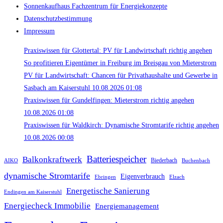
Sonnenkaufhaus Fachzentrum für Energiekonzepte
Datenschutzbestimmung
Impressum
Praxiswissen für Glottertal: PV für Landwirtschaft richtig angehen
So profitieren Eigentümer in Freiburg im Breisgau von Mieterstrom
PV für Landwirtschaft: Chancen für Privathaushalte und Gewerbe in
Sasbach am Kaiserstuhl 10.08.2026 01:08
Praxiswissen für Gundelfingen: Mieterstrom richtig angehen
10.08.2026 01:08
Praxiswissen für Waldkirch: Dynamische Stromtarife richtig angehen
10.08.2026 00:08
Batteriespeicher
Balkonkraftwerk
Biederbach
Buchenbach
AIKO
dynamische Stromtarife
Eigenverbrauch
Ebringen
Elzach
Energetische Sanierung
Endingen am Kaiserstuhl
Energiecheck Immobilie
Energiemanagement