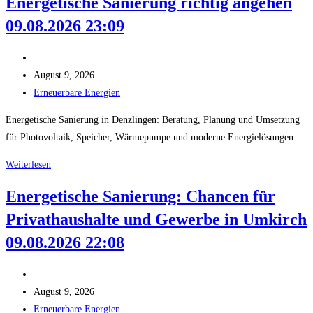
Energetische Sanierung richtig angehen
Stromtarife
09.08.2026 23:09
richtig
angehen
Beitrags-
10.08.2026
Autor:
Beitrag
August 9, 2026
00:08
veröffentlicht:
Beitrags-
Erneuerbare Energien
Kategorie:
Energetische Sanierung in Denzlingen: Beratung, Planung und Umsetzung
für Photovoltaik, Speicher, Wärmepumpe und moderne Energielösungen.
Praxiswissen
Weiterlesen
für
Energetische Sanierung: Chancen für
Denzlingen:
Privathaushalte und Gewerbe in Umkirch
Energetische
Sanierung
09.08.2026 22:08
richtig
angehen
Beitrags-
09.08.2026
Autor:
Beitrag
August 9, 2026
23:09
veröffentlicht:
Beitrags-
Erneuerbare Energien