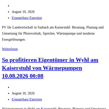
10.08.2026
Beitrags-
01:08
Autor:
Beitrag
August 10, 2026
veröffentlicht:
Beitrags-
Erneuerbare Energien
Kategorie:
PV für Landwirtschaft in Sasbach am Kaiserstuhl: Beratung, Planung und
Umsetzung für Photovoltaik, Speicher, Wärmepumpe und moderne
Energielösungen.
PV
Weiterlesen
für
So profitieren Eigentümer in Wyhl am
Landwirtschaft:
Kaiserstuhl von Wärmepumpen
Chancen
für
10.08.2026 00:08
Privathaushalte
und
Beitrags-
Gewerbe
Autor:
Beitrag
August 10, 2026
in
veröffentlicht:
Beitrags-
Erneuerbare Energien
Sasbach
Kategorie:
Wärmepumpen in Wyhl am Kaiserstuhl: Beratung, Planung und Umsetzung