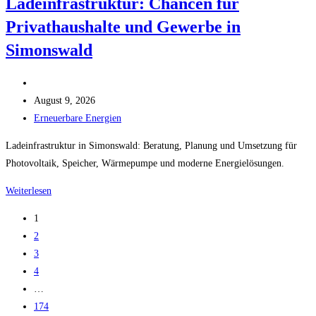
Ladeinfrastruktur: Chancen für
Chancen
Privathaushalte und Gewerbe in
für
Privathaushalte
Simonswald
und
Gewerbe
Beitrags-
in
Autor:
Beitrag
August 9, 2026
Elzach
veröffentlicht:
Beitrags-
Erneuerbare Energien
09.08.2026
Kategorie:
Ladeinfrastruktur in Simonswald: Beratung, Planung und Umsetzung für
21:08
Photovoltaik, Speicher, Wärmepumpe und moderne Energielösungen.
Ladeinfrastruktur:
Weiterlesen
Chancen
1
für
2
Privathaushalte
3
und
4
Gewerbe
…
in
174
Simonswald