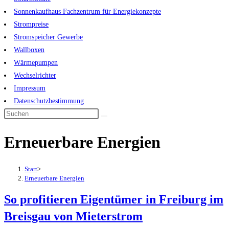
Sonnenkaufhaus Fachzentrum für Energiekonzepte
Strompreise
Stromspeicher Gewerbe
Wallboxen
Wärmepumpen
Wechselrichter
Impressum
Datenschutzbestimmung
Diese
Website
Erneuerbare Energien
durchsuchen
Start
>
Erneuerbare Energien
So profitieren Eigentümer in Freiburg im
Breisgau von Mieterstrom