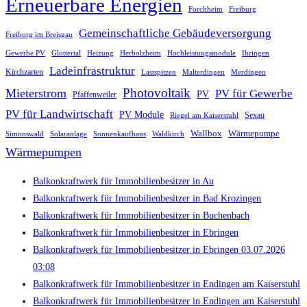
Erneuerbare Energien
Freiburg
Forchheim
Gemeinschaftliche Gebäudeversorgung
Freiburg im Breisgau
Gewerbe PV
Glottertal
Heizung
Herbolzheim
Hochleistungsmodule
Ihringen
Ladeinfrastruktur
Kirchzarten
Lastspitzen
Merdingen
Malterdingen
Photovoltaik
Mieterstrom
PV für Gewerbe
PV
Pfaffenweiler
PV für Landwirtschaft
PV Module
Sexau
Riegel am Kaiserstuhl
Wallbox
Wärmepumpe
Simonswald
Solaranlage
Sonnenkaufhaus
Waldkirch
Wärmepumpen
Balkonkraftwerk für Immobilienbesitzer in Au
Balkonkraftwerk für Immobilienbesitzer in Bad Krozingen
Balkonkraftwerk für Immobilienbesitzer in Buchenbach
Balkonkraftwerk für Immobilienbesitzer in Ebringen
Balkonkraftwerk für Immobilienbesitzer in Ebringen 03.07.2026
03:08
Balkonkraftwerk für Immobilienbesitzer in Endingen am Kaiserstuhl
Balkonkraftwerk für Immobilienbesitzer in Endingen am Kaiserstuhl