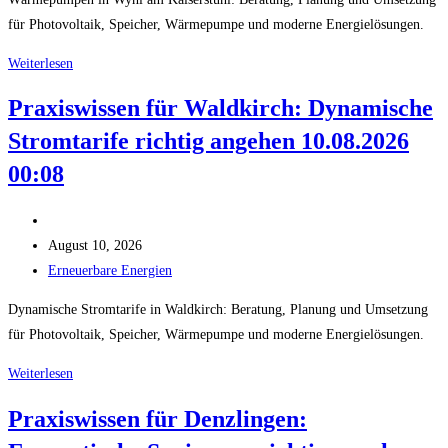
am
für Photovoltaik, Speicher, Wärmepumpe und moderne Energielösungen.
Kaiserstuhl
10.08.2026
So
Weiterlesen
01:08
profitieren
Praxiswissen für Waldkirch: Dynamische
Eigentümer
Stromtarife richtig angehen 10.08.2026
in
Wyhl
00:08
am
Kaiserstuhl
Beitrags-
von
Autor:
Beitrag
August 10, 2026
Wärmepumpen
veröffentlicht:
Beitrags-
Erneuerbare Energien
10.08.2026
Kategorie:
Dynamische Stromtarife in Waldkirch: Beratung, Planung und Umsetzung
00:08
für Photovoltaik, Speicher, Wärmepumpe und moderne Energielösungen.
Praxiswissen
Weiterlesen
für
Praxiswissen für Denzlingen:
Waldkirch:
Dynamische