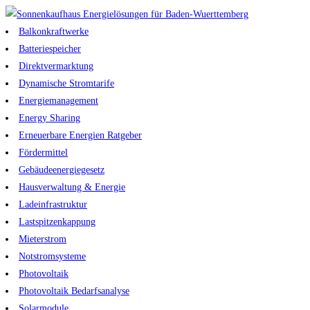
Zum
Inhalt
Balkonkraftwerke
springen
Batteriespeicher
Direktvermarktung
Dynamische Stromtarife
Energiemanagement
Energy Sharing
Erneuerbare Energien Ratgeber
Fördermittel
Gebäudeenergiegesetz
Hausverwaltung & Energie
Ladeinfrastruktur
Lastspitzenkappung
Mieterstrom
Notstromsysteme
Photovoltaik
Photovoltaik Bedarfsanalyse
Solarmodule