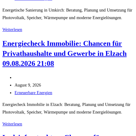
Kategorie:
Energetische Sanierung in Umkirch: Beratung, Planung und Umsetzung für
Photovoltaik, Speicher, Wärmepumpe und moderne Energielösungen.
Energetische
Weiterlesen
Sanierung:
Energiecheck Immobilie: Chancen für
Chancen
Privathaushalte und Gewerbe in Elzach
für
Privathaushalte
09.08.2026 21:08
und
Gewerbe
Beitrags-
in
Autor:
Beitrag
August 9, 2026
Umkirch
veröffentlicht:
Beitrags-
Erneuerbare Energien
09.08.2026
Kategorie:
Energiecheck Immobilie in Elzach: Beratung, Planung und Umsetzung für
22:08
Photovoltaik, Speicher, Wärmepumpe und moderne Energielösungen.
Energiecheck
Weiterlesen
Immobilie: