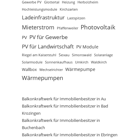
Gewerbe PV
Glottertal
Heizung
Herbolzheim
Hochleistungsmodule
Kirchzarten
Ladeinfrastruktur
Lastspitzen
Photovoltaik
Mieterstrom
Pfaffenweiler
PV für Gewerbe
PV
PV für Landwirtschaft
PV Module
Sexau
Riegel am Kaiserstuhl
Simonswald
Solaranlage
Solarmodule
Sonnenkaufhaus
Waldkirch
Umkirch
Wärmepumpe
Wallbox
Wechselrichter
Wärmepumpen
Balkonkraftwerk für Immobilienbesitzer in Au
Balkonkraftwerk für Immobilienbesitzer in Bad
Krozingen
Balkonkraftwerk für Immobilienbesitzer in
Buchenbach
Balkonkraftwerk für Immobilienbesitzer in Ebringen