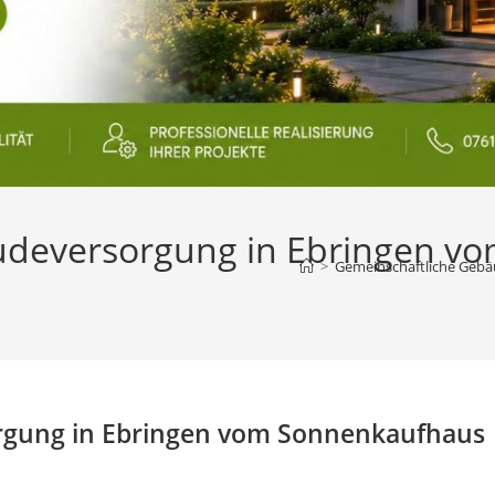
udeversorgung in Ebringen v
>
Gemeinschaftliche Gebä
rgung in Ebringen vom Sonnenkaufhaus