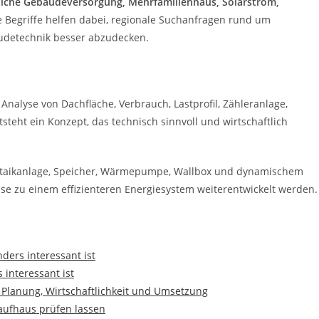
liche Gebäudeversorgung, Mehrfamilienhaus, Solarstrom,
e Begriffe helfen dabei, regionale Suchanfragen rund um
udetechnik besser abzudecken.
 Analyse von Dachfläche, Verbrauch, Lastprofil, Zähleranlage,
teht ein Konzept, das technisch sinnvoll und wirtschaftlich
oltaikanlage, Speicher, Wärmepumpe, Wallbox und dynamischem
eise zu einem effizienteren Energiesystem weiterentwickelt werden.
ders interessant ist
 interessant ist
 Planung, Wirtschaftlichkeit und Umsetzung
aufhaus prüfen lassen