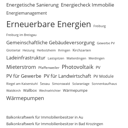
Energetische Sanierung
Energiecheck Immobilie
Energiemanagement
Erneuerbare Energien
Freiburg
Freiburg im Breisgau
Gemeinschaftliche Gebäudeversorgung
Gewerbe PV
Glottertal
Heizung
Herbolzheim
Kirchzarten
Ihringen
Ladeinfrastruktur
Lastspitzen
Merdingen
Malterdingen
Mieterstrom
Photovoltaik
PV
Pfaffenweiler
PV für Gewerbe
PV für Landwirtschaft
PV Module
Sexau
Riegel am Kaiserstuhl
Simonswald
Solaranlage
Sonnenkaufhaus
Wallbox
Wärmepumpe
Waldkirch
Wechselrichter
Wärmepumpen
Balkonkraftwerk für Immobilienbesitzer in Au
Balkonkraftwerk für Immobilienbesitzer in Bad Krozingen