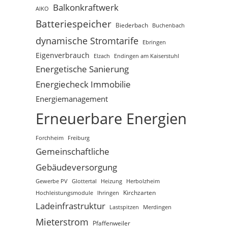
Balkonkraftwerk
AIKO
Batteriespeicher
Biederbach
Buchenbach
dynamische Stromtarife
Ebringen
Eigenverbrauch
Elzach
Endingen am Kaiserstuhl
Energetische Sanierung
Energiecheck Immobilie
Energiemanagement
Erneuerbare Energien
Freiburg
Forchheim
Gemeinschaftliche
Gebäudeversorgung
Gewerbe PV
Glottertal
Heizung
Herbolzheim
Hochleistungsmodule
Kirchzarten
Ihringen
Ladeinfrastruktur
Lastspitzen
Merdingen
Mieterstrom
Pfaffenweiler