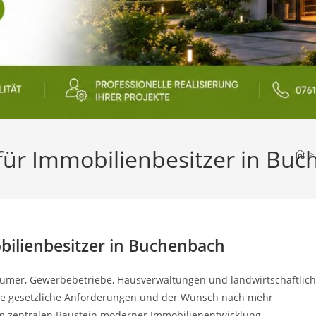
für Immobilienbesitzer in Bu
>
bilienbesitzer in Buchenbach
tümer, Gewerbebetriebe, Hausverwaltungen und landwirtschaftlic
eue gesetzliche Anforderungen und der Wunsch nach mehr
 zentralen Baustein moderner Immobilienentwicklung.