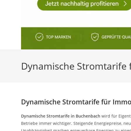
Dynamische Stromtarife 
Dynamische Stromtarife für Immo
Dynamische Stromtarife in Buchenbach
wird für Eigen
Betriebe immer wichtiger. Steigende Energiepreise, n
Unabhängigkeit machen erneuerbare Energien zu einem