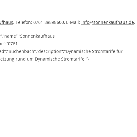
ufhaus
. Telefon: 0761 88898600, E-Mail:
info@sonnenkaufhaus.de
.
ss“,“name“:“Sonnenkaufhaus
ne“:“0761
d“:“Buchenbach“,“description“:“Dynamische Stromtarife für
etzung rund um Dynamische Stromtarife.“}