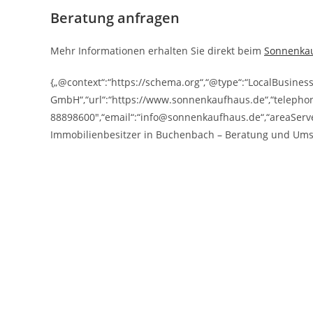
Beratung anfragen
Mehr Informationen erhalten Sie direkt beim
Sonnenka
{„@context“:“https://schema.org“,“@type“:“LocalBusine
GmbH“,“url“:“https://www.sonnenkaufhaus.de“,“telepho
88898600″,“email“:“info@sonnenkaufhaus.de“,“areaServe
Immobilienbesitzer in Buchenbach – Beratung und Ums