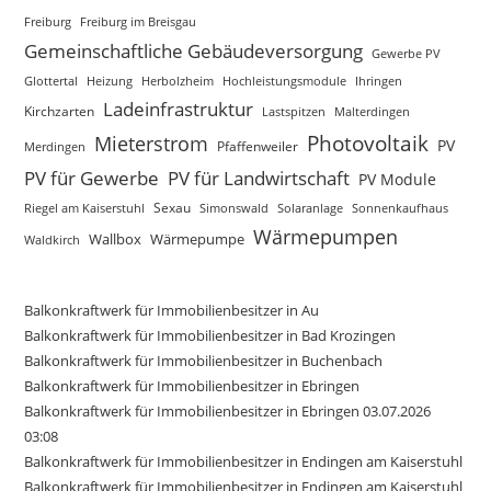
Freiburg
Freiburg im Breisgau
Gemeinschaftliche Gebäudeversorgung
Gewerbe PV
Glottertal
Heizung
Herbolzheim
Hochleistungsmodule
Ihringen
Ladeinfrastruktur
Kirchzarten
Lastspitzen
Malterdingen
Mieterstrom
Photovoltaik
PV
Merdingen
Pfaffenweiler
PV für Gewerbe
PV für Landwirtschaft
PV Module
Sexau
Riegel am Kaiserstuhl
Simonswald
Solaranlage
Sonnenkaufhaus
Wärmepumpen
Wallbox
Wärmepumpe
Waldkirch
Balkonkraftwerk für Immobilienbesitzer in Au
Balkonkraftwerk für Immobilienbesitzer in Bad Krozingen
Balkonkraftwerk für Immobilienbesitzer in Buchenbach
Balkonkraftwerk für Immobilienbesitzer in Ebringen
Balkonkraftwerk für Immobilienbesitzer in Ebringen 03.07.2026
03:08
Balkonkraftwerk für Immobilienbesitzer in Endingen am Kaiserstuhl
Balkonkraftwerk für Immobilienbesitzer in Endingen am Kaiserstuhl