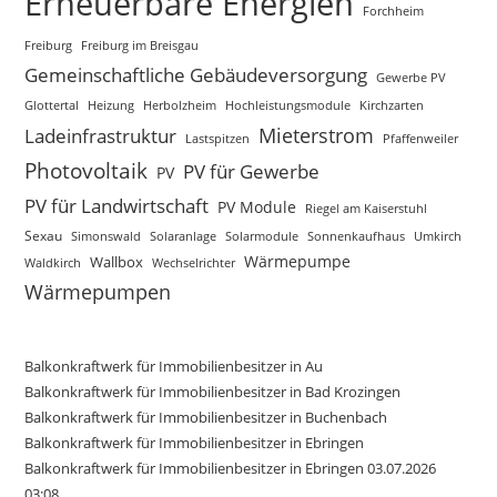
Erneuerbare Energien
Forchheim
Freiburg
Freiburg im Breisgau
Gemeinschaftliche Gebäudeversorgung
Gewerbe PV
Glottertal
Heizung
Herbolzheim
Hochleistungsmodule
Kirchzarten
Mieterstrom
Ladeinfrastruktur
Lastspitzen
Pfaffenweiler
Photovoltaik
PV für Gewerbe
PV
PV für Landwirtschaft
PV Module
Riegel am Kaiserstuhl
Sexau
Simonswald
Solaranlage
Solarmodule
Sonnenkaufhaus
Umkirch
Wärmepumpe
Wallbox
Waldkirch
Wechselrichter
Wärmepumpen
Balkonkraftwerk für Immobilienbesitzer in Au
Balkonkraftwerk für Immobilienbesitzer in Bad Krozingen
Balkonkraftwerk für Immobilienbesitzer in Buchenbach
Balkonkraftwerk für Immobilienbesitzer in Ebringen
Balkonkraftwerk für Immobilienbesitzer in Ebringen 03.07.2026
03:08