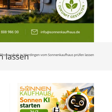
n lassen
Photovoltaik in Merdingen vom Sonnenkaufhaus prüfen lassen