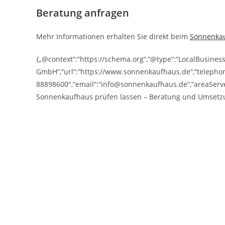
Beratung anfragen
Mehr Informationen erhalten Sie direkt beim
Sonnenka
{„@context“:“https://schema.org“,“@type“:“LocalBusine
GmbH“,“url“:“https://www.sonnenkaufhaus.de“,“telepho
88898600″,“email“:“info@sonnenkaufhaus.de“,“areaServe
Sonnenkaufhaus prüfen lassen – Beratung und Umsetzu