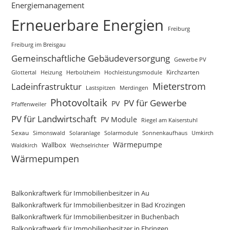
Energiemanagement
Erneuerbare Energien
Freiburg
Freiburg im Breisgau
Gemeinschaftliche Gebäudeversorgung
Gewerbe PV
Glottertal
Heizung
Herbolzheim
Hochleistungsmodule
Kirchzarten
Mieterstrom
Ladeinfrastruktur
Lastspitzen
Merdingen
Photovoltaik
PV für Gewerbe
PV
Pfaffenweiler
PV für Landwirtschaft
PV Module
Riegel am Kaiserstuhl
Sexau
Simonswald
Solaranlage
Solarmodule
Sonnenkaufhaus
Umkirch
Wärmepumpe
Wallbox
Waldkirch
Wechselrichter
Wärmepumpen
Balkonkraftwerk für Immobilienbesitzer in Au
Balkonkraftwerk für Immobilienbesitzer in Bad Krozingen
Balkonkraftwerk für Immobilienbesitzer in Buchenbach
Balkonkraftwerk für Immobilienbesitzer in Ebringen