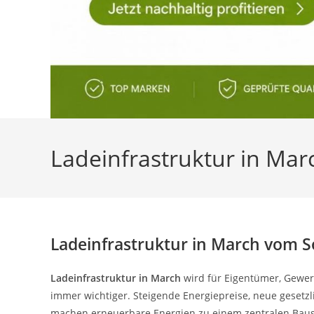
Ladeinfrastruktur in Ma
Ladeinfrastruktur in March vom 
Ladeinfrastruktur in March
wird für Eigentümer, Gewer
immer wichtiger. Steigende Energiepreise, neue gese
machen erneuerbare Energien zu einem zentralen Baus