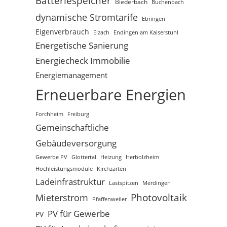
Batteriespeicher
Biederbach
Buchenbach
dynamische Stromtarife
Ebringen
Eigenverbrauch
Elzach
Endingen am Kaiserstuhl
Energetische Sanierung
Energiecheck Immobilie
Energiemanagement
Erneuerbare Energien
Freiburg
Forchheim
Gemeinschaftliche
Gebäudeversorgung
Gewerbe PV
Glottertal
Heizung
Herbolzheim
Hochleistungsmodule
Kirchzarten
Ladeinfrastruktur
Lastspitzen
Merdingen
Photovoltaik
Mieterstrom
Pfaffenweiler
PV für Gewerbe
PV