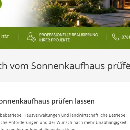
rch vom Sonnenkaufhaus prüfe
>
Sonnenkaufhaus prüfen lassen
bebetriebe, Hausverwaltungen und landwirtschaftliche Betriebe
tzliche Anforderungen und der Wunsch nach mehr Unabhängigkeit
tein moderner Immobilienentwicklung.