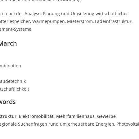
ch bei der Analyse, Planung und Umsetzung wirtschaftlicher
Batteriespeicher, Wärmepumpen, Mieterstrom, Ladeinfrastruktur,
gement-Systeme.
 March
ombination
bäudetechnik
schaftlichkeit
words
struktur, Elektromobilität, Mehrfamilienhaus, Gewerbe,
, regionale Suchanfragen rund um erneuerbare Energien, Photovolta