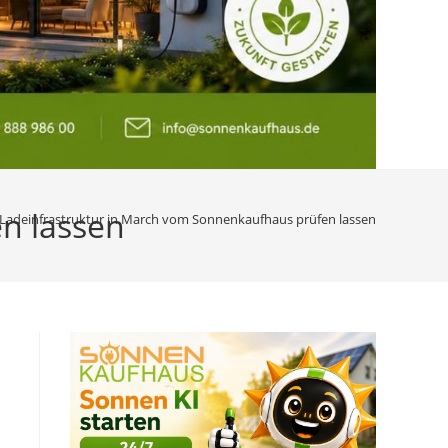
n lassen
Ladeinfrastruktur in March vom Sonnenkaufhaus prüfen lassen