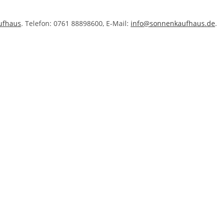
ufhaus
. Telefon: 0761 88898600, E-Mail:
info@sonnenkaufhaus.de
.