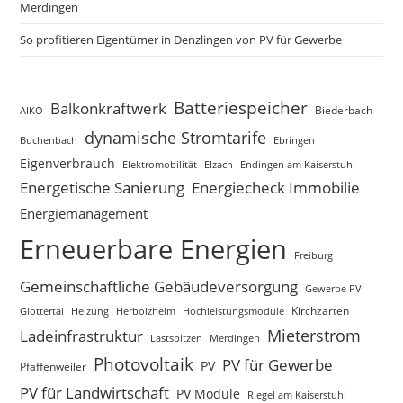
Merdingen
So profitieren Eigentümer in Denzlingen von PV für Gewerbe
Batteriespeicher
Balkonkraftwerk
Biederbach
AIKO
dynamische Stromtarife
Buchenbach
Ebringen
Eigenverbrauch
Elzach
Endingen am Kaiserstuhl
Elektromobilität
Energetische Sanierung
Energiecheck Immobilie
Energiemanagement
Erneuerbare Energien
Freiburg
Gemeinschaftliche Gebäudeversorgung
Gewerbe PV
Glottertal
Heizung
Herbolzheim
Hochleistungsmodule
Kirchzarten
Mieterstrom
Ladeinfrastruktur
Lastspitzen
Merdingen
Photovoltaik
PV für Gewerbe
PV
Pfaffenweiler
PV für Landwirtschaft
PV Module
Riegel am Kaiserstuhl