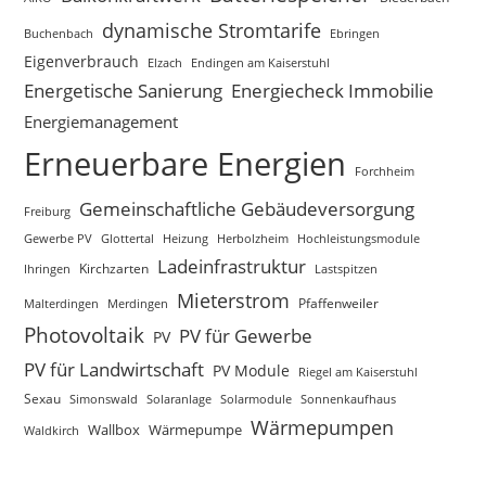
dynamische Stromtarife
Buchenbach
Ebringen
Eigenverbrauch
Elzach
Endingen am Kaiserstuhl
Energetische Sanierung
Energiecheck Immobilie
Energiemanagement
Erneuerbare Energien
Forchheim
Gemeinschaftliche Gebäudeversorgung
Freiburg
Gewerbe PV
Glottertal
Heizung
Herbolzheim
Hochleistungsmodule
Ladeinfrastruktur
Kirchzarten
Lastspitzen
Ihringen
Mieterstrom
Merdingen
Pfaffenweiler
Malterdingen
Photovoltaik
PV für Gewerbe
PV
PV für Landwirtschaft
PV Module
Riegel am Kaiserstuhl
Sexau
Simonswald
Solaranlage
Sonnenkaufhaus
Solarmodule
Wärmepumpen
Wallbox
Wärmepumpe
Waldkirch