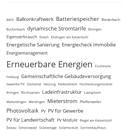
Batteriespeicher
Balkonkraftwerk
Biederbach
AIKO
dynamische Stromtarife
Buchenbach
Ebringen
Eigenverbrauch
Elzach
Endingen am Kaiserstuhl
Energetische Sanierung
Energiecheck Immobilie
Energiemanagement
Erneuerbare Energien
Forchheim
Gemeinschaftliche Gebäudeversorgung
Freiburg
Gewerbe PV
Glottertal
Heizung
Herbolzheim
Hochleistungsmodule
Ladeinfrastruktur
Kirchzarten
Lastspitzen
Ihringen
Mieterstrom
Merdingen
Pfaffenweiler
Malterdingen
Photovoltaik
PV für Gewerbe
PV
PV für Landwirtschaft
PV Module
Riegel am Kaiserstuhl
Sexau
Simonswald
Solaranlage
Sonnenkaufhaus
Solarmodule