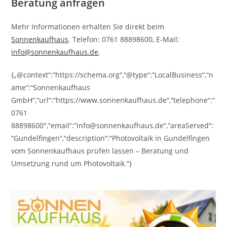
Beratung anfragen
Mehr Informationen erhalten Sie direkt beim
Sonnenkaufhaus
. Telefon: 0761 88898600, E-Mail:
info@sonnenkaufhaus.de
.
{„@context“:“https://schema.org“,“@type“:“LocalBusiness“,“n
ame“:“Sonnenkaufhaus
GmbH“,“url“:“https://www.sonnenkaufhaus.de“,“telephone“:“
0761
88898600″,“email“:“info@sonnenkaufhaus.de“,“areaServed“:
“Gundelfingen“,“description“:“Photovoltaik in Gundelfingen
vom Sonnenkaufhaus prüfen lassen – Beratung und
Umsetzung rund um Photovoltaik.“}