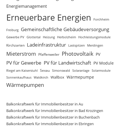
Energiemanagement
Erneuerbare Energien
Forchheim
Gemeinschaftliche Gebäudeversorgung
Freiburg
Gewerbe PV
Glottertal
Heizung
Herbolzheim
Hochleistungsmodule
Ladeinfrastruktur
Kirchzarten
Lastspitzen
Merdingen
Photovoltaik
Mieterstrom
PV
Pfaffenweiler
PV für Gewerbe
PV für Landwirtschaft
PV Module
Sexau
Riegel am Kaiserstuhl
Simonswald
Solaranlage
Solarmodule
Wärmepumpe
Wallbox
Sonnenkaufhaus
Waldkirch
Wärmepumpen
Balkonkraftwerk für Immobilienbesitzer in Au
Balkonkraftwerk für Immobilienbesitzer in Bad Krozingen
Balkonkraftwerk für Immobilienbesitzer in Buchenbach
Balkonkraftwerk für Immobilienbesitzer in Ebringen