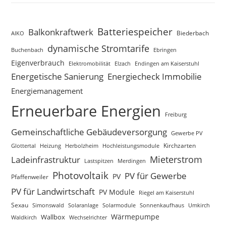
Batteriespeicher
Balkonkraftwerk
Biederbach
AIKO
dynamische Stromtarife
Buchenbach
Ebringen
Eigenverbrauch
Elzach
Endingen am Kaiserstuhl
Elektromobilität
Energetische Sanierung
Energiecheck Immobilie
Energiemanagement
Erneuerbare Energien
Freiburg
Gemeinschaftliche Gebäudeversorgung
Gewerbe PV
Glottertal
Heizung
Herbolzheim
Hochleistungsmodule
Kirchzarten
Mieterstrom
Ladeinfrastruktur
Lastspitzen
Merdingen
Photovoltaik
PV für Gewerbe
PV
Pfaffenweiler
PV für Landwirtschaft
PV Module
Riegel am Kaiserstuhl
Sexau
Simonswald
Solaranlage
Solarmodule
Sonnenkaufhaus
Umkirch
Wärmepumpe
Wallbox
Waldkirch
Wechselrichter