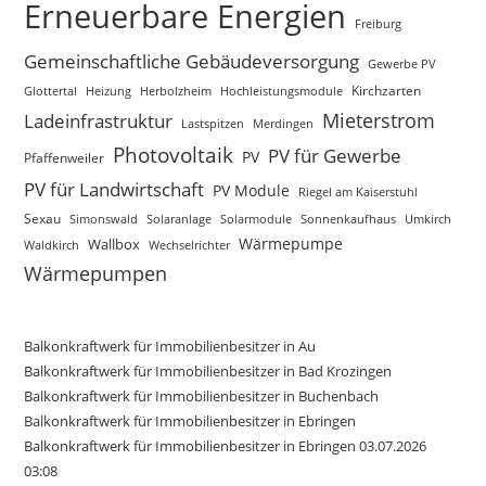
Erneuerbare Energien
Freiburg
Gemeinschaftliche Gebäudeversorgung
Gewerbe PV
Glottertal
Heizung
Herbolzheim
Hochleistungsmodule
Kirchzarten
Mieterstrom
Ladeinfrastruktur
Lastspitzen
Merdingen
Photovoltaik
PV für Gewerbe
PV
Pfaffenweiler
PV für Landwirtschaft
PV Module
Riegel am Kaiserstuhl
Sexau
Simonswald
Solaranlage
Solarmodule
Sonnenkaufhaus
Umkirch
Wärmepumpe
Wallbox
Waldkirch
Wechselrichter
Wärmepumpen
Balkonkraftwerk für Immobilienbesitzer in Au
Balkonkraftwerk für Immobilienbesitzer in Bad Krozingen
Balkonkraftwerk für Immobilienbesitzer in Buchenbach
Balkonkraftwerk für Immobilienbesitzer in Ebringen
Balkonkraftwerk für Immobilienbesitzer in Ebringen 03.07.2026
03:08