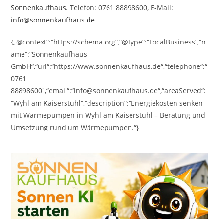
Sonnenkaufhaus
. Telefon: 0761 88898600, E-Mail:
info@sonnenkaufhaus.de
.
{„@context“:“https://schema.org“,“@type“:“LocalBusiness“,“n
ame“:“Sonnenkaufhaus
GmbH“,“url“:“https://www.sonnenkaufhaus.de“,“telephone“:“
0761
88898600″,“email“:“info@sonnenkaufhaus.de“,“areaServed“:
“Wyhl am Kaiserstuhl“,“description“:“Energiekosten senken
mit Wärmepumpen in Wyhl am Kaiserstuhl – Beratung und
Umsetzung rund um Wärmepumpen.“}