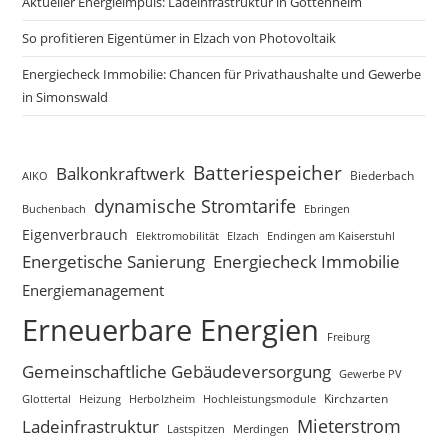
Aktueller Energieimpuls: Ladeinfrastruktur in Gottenheim
So profitieren Eigentümer in Elzach von Photovoltaik
Energiecheck Immobilie: Chancen für Privathaushalte und Gewerbe
in Simonswald
Batteriespeicher
Balkonkraftwerk
Biederbach
AIKO
dynamische Stromtarife
Buchenbach
Ebringen
Eigenverbrauch
Elzach
Endingen am Kaiserstuhl
Elektromobilität
Energetische Sanierung
Energiecheck Immobilie
Energiemanagement
Erneuerbare Energien
Freiburg
Gemeinschaftliche Gebäudeversorgung
Gewerbe PV
Glottertal
Heizung
Herbolzheim
Hochleistungsmodule
Kirchzarten
Mieterstrom
Ladeinfrastruktur
Lastspitzen
Merdingen