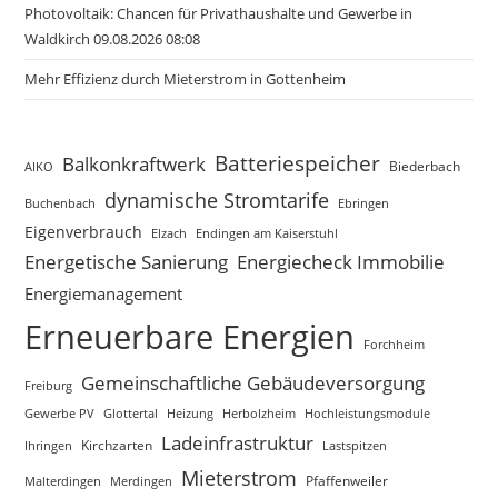
Photovoltaik: Chancen für Privathaushalte und Gewerbe in
Waldkirch 09.08.2026 08:08
Mehr Effizienz durch Mieterstrom in Gottenheim
Batteriespeicher
Balkonkraftwerk
Biederbach
AIKO
dynamische Stromtarife
Buchenbach
Ebringen
Eigenverbrauch
Elzach
Endingen am Kaiserstuhl
Energetische Sanierung
Energiecheck Immobilie
Energiemanagement
Erneuerbare Energien
Forchheim
Gemeinschaftliche Gebäudeversorgung
Freiburg
Gewerbe PV
Glottertal
Heizung
Herbolzheim
Hochleistungsmodule
Ladeinfrastruktur
Kirchzarten
Lastspitzen
Ihringen
Mieterstrom
Merdingen
Pfaffenweiler
Malterdingen