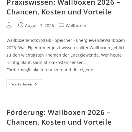
Praxiswissen: Wallboxen 2026 –
Chancen, Kosten und Vorteile
Beitrags-
Beitrag
Beitrags-
August 7, 2026
Wallboxen
Autor:
veröffentlicht:
Kategorie:
WallboxenPhotovoltaik • Speicher • EnergiewendeWallboxen
2026: Was Eigentümer jetzt wissen solltenWallboxen gehört
zu den wichtigsten Themen der Energiewende. Wer heute
richtig plant, kann Stromkosten senken,
Fördermöglichkeiten nutzen und die eigene…
Praxiswissen:
Weiterlesen
Wallboxen
2026
–
Chancen,
Kosten
Und
Förderung: Wallboxen 2026 –
Vorteile
Chancen, Kosten und Vorteile