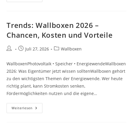
Wallboxen
2026
–
Chancen,
Kosten
Und
Trends: Wallboxen 2026 –
Vorteile
Chancen, Kosten und Vorteile
Beitrags-
Beitrag
Beitrags-
Juli 27, 2026
Wallboxen
Autor:
veröffentlicht:
Kategorie:
WallboxenPhotovoltaik • Speicher • EnergiewendeWallboxen
2026: Was Eigentümer jetzt wissen solltenWallboxen gehört
zu den wichtigsten Themen der Energiewende. Wer heute
richtig plant, kann Stromkosten senken,
Fördermöglichkeiten nutzen und die eigene…
Trends:
Weiterlesen
Wallboxen
2026
–
Chancen,
Kosten
Und