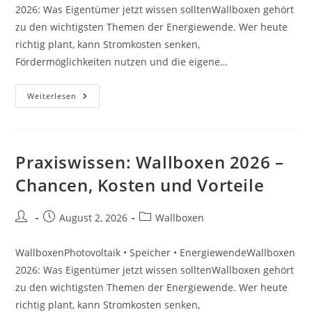
2026: Was Eigentümer jetzt wissen solltenWallboxen gehört
zu den wichtigsten Themen der Energiewende. Wer heute
richtig plant, kann Stromkosten senken,
Fördermöglichkeiten nutzen und die eigene…
Vergleich:
Weiterlesen
Wallboxen
2026
–
Chancen,
Kosten
Und
Praxiswissen: Wallboxen 2026 –
Vorteile
Chancen, Kosten und Vorteile
Beitrags-
Beitrag
Beitrags-
August 2, 2026
Wallboxen
Autor:
veröffentlicht:
Kategorie:
WallboxenPhotovoltaik • Speicher • EnergiewendeWallboxen
2026: Was Eigentümer jetzt wissen solltenWallboxen gehört
zu den wichtigsten Themen der Energiewende. Wer heute
richtig plant, kann Stromkosten senken,