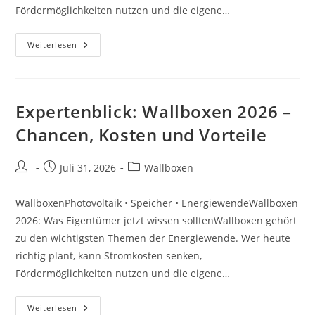
Fördermöglichkeiten nutzen und die eigene…
Praxiswissen:
Weiterlesen
Wallboxen
2026
–
Chancen,
Kosten
Und
Expertenblick: Wallboxen 2026 –
Vorteile
Chancen, Kosten und Vorteile
Beitrags-
Beitrag
Beitrags-
Juli 31, 2026
Wallboxen
Autor:
veröffentlicht:
Kategorie:
WallboxenPhotovoltaik • Speicher • EnergiewendeWallboxen
2026: Was Eigentümer jetzt wissen solltenWallboxen gehört
zu den wichtigsten Themen der Energiewende. Wer heute
richtig plant, kann Stromkosten senken,
Fördermöglichkeiten nutzen und die eigene…
Expertenblick:
Weiterlesen