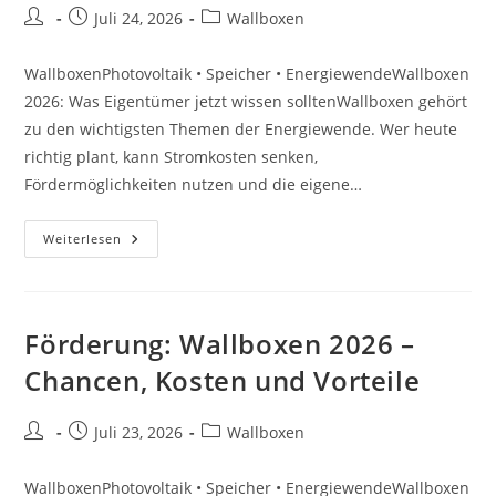
Beitrags-
Beitrag
Beitrags-
Juli 24, 2026
Wallboxen
Autor:
veröffentlicht:
Kategorie:
WallboxenPhotovoltaik • Speicher • EnergiewendeWallboxen
2026: Was Eigentümer jetzt wissen solltenWallboxen gehört
zu den wichtigsten Themen der Energiewende. Wer heute
richtig plant, kann Stromkosten senken,
Fördermöglichkeiten nutzen und die eigene…
Trends:
Weiterlesen
Wallboxen
2026
–
Chancen,
Kosten
Und
Förderung: Wallboxen 2026 –
Vorteile
Chancen, Kosten und Vorteile
Beitrags-
Beitrag
Beitrags-
Juli 23, 2026
Wallboxen
Autor:
veröffentlicht:
Kategorie:
WallboxenPhotovoltaik • Speicher • EnergiewendeWallboxen