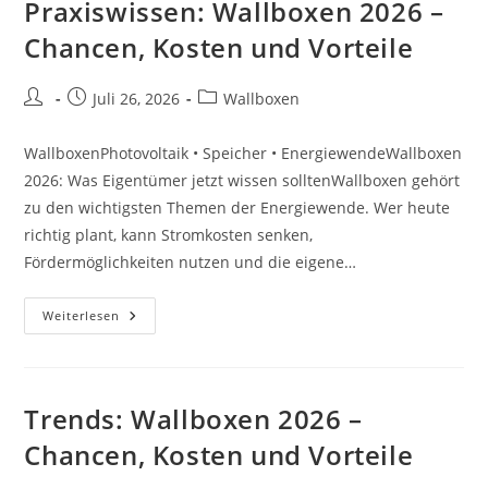
Praxiswissen: Wallboxen 2026 –
Vorteile
Chancen, Kosten und Vorteile
Beitrags-
Beitrag
Beitrags-
Juli 26, 2026
Wallboxen
Autor:
veröffentlicht:
Kategorie:
WallboxenPhotovoltaik • Speicher • EnergiewendeWallboxen
2026: Was Eigentümer jetzt wissen solltenWallboxen gehört
zu den wichtigsten Themen der Energiewende. Wer heute
richtig plant, kann Stromkosten senken,
Fördermöglichkeiten nutzen und die eigene…
Praxiswissen:
Weiterlesen
Wallboxen
2026
–
Chancen,
Kosten
Und
Trends: Wallboxen 2026 –
Vorteile
Chancen, Kosten und Vorteile