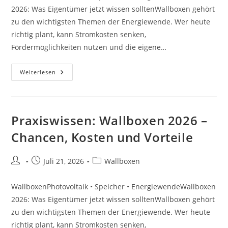
2026: Was Eigentümer jetzt wissen solltenWallboxen gehört
zu den wichtigsten Themen der Energiewende. Wer heute
richtig plant, kann Stromkosten senken,
Fördermöglichkeiten nutzen und die eigene…
Förderung:
Weiterlesen
Wallboxen
2026
–
Chancen,
Kosten
Und
Praxiswissen: Wallboxen 2026 –
Vorteile
Chancen, Kosten und Vorteile
Beitrags-
Beitrag
Beitrags-
Juli 21, 2026
Wallboxen
Autor:
veröffentlicht:
Kategorie:
WallboxenPhotovoltaik • Speicher • EnergiewendeWallboxen
2026: Was Eigentümer jetzt wissen solltenWallboxen gehört
zu den wichtigsten Themen der Energiewende. Wer heute
richtig plant, kann Stromkosten senken,