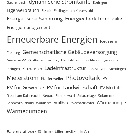
dynamische Stromtarife
Buchenbach
Ebringen
Eigenverbrauch
Elzach
Endingen am Kaiserstuhl
Energetische Sanierung
Energiecheck Immobilie
Energiemanagement
Erneuerbare Energien
Forchheim
Gemeinschaftliche Gebäudeversorgung
Freiburg
Gewerbe PV
Glottertal
Heizung
Hochleistungsmodule
Herbolzheim
Ladeinfrastruktur
Kirchzarten
Lastspitzen
Merdingen
Ihringen
Photovoltaik
Mieterstrom
PV
Pfaffenweiler
PV für Gewerbe
PV für Landwirtschaft
PV Module
Sexau
Riegel am Kaiserstuhl
Simonswald
Solaranlage
Solarmodule
Wärmepumpe
Wallbox
Sonnenkaufhaus
Waldkirch
Wechselrichter
Wärmepumpen
Balkonkraftwerk für Immobilienbesitzer in Au