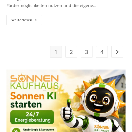
Fördermöglichkeiten nutzen und die eigene…
Praxiswissen:
Weiterlesen
Wallboxen
2026
–
Chancen,
Kosten
Und
Vorteile
1
2
3
4
Zur näc