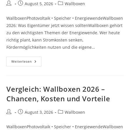
Beitrags-
Beitrag
Beitrags-
August 5, 2026
Wallboxen
Autor:
veröffentlicht:
Kategorie:
WallboxenPhotovoltaik • Speicher • EnergiewendeWallboxen
2026: Was Eigentümer jetzt wissen solltenWallboxen gehört
zu den wichtigsten Themen der Energiewende. Wer heute
richtig plant, kann Stromkosten senken,
Fördermöglichkeiten nutzen und die eigene…
Förderung:
Weiterlesen
Wallboxen
2026
–
Chancen,
Kosten
Und
Vergleich: Wallboxen 2026 –
Vorteile
Chancen, Kosten und Vorteile
Beitrags-
Beitrag
Beitrags-
August 3, 2026
Wallboxen
Autor:
veröffentlicht:
Kategorie:
WallboxenPhotovoltaik • Speicher • EnergiewendeWallboxen