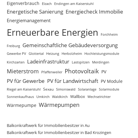
Eigenverbrauch
Elzach
Endingen am Kaiserstuhl
Energetische Sanierung
Energiecheck Immobilie
Energiemanagement
Erneuerbare Energien
Forchheim
Gemeinschaftliche Gebäudeversorgung
Freiburg
Gewerbe PV
Glottertal
Heizung
Herbolzheim
Hochleistungsmodule
Ladeinfrastruktur
Kirchzarten
Lastspitzen
Merdingen
Photovoltaik
Mieterstrom
PV
Pfaffenweiler
PV für Gewerbe
PV für Landwirtschaft
PV Module
Sexau
Riegel am Kaiserstuhl
Simonswald
Solaranlage
Solarmodule
Wallbox
Sonnenkaufhaus
Waldkirch
Umkirch
Wechselrichter
Wärmepumpen
Wärmepumpe
Balkonkraftwerk für Immobilienbesitzer in Au
Balkonkraftwerk für Immobilienbesitzer in Bad Krozingen