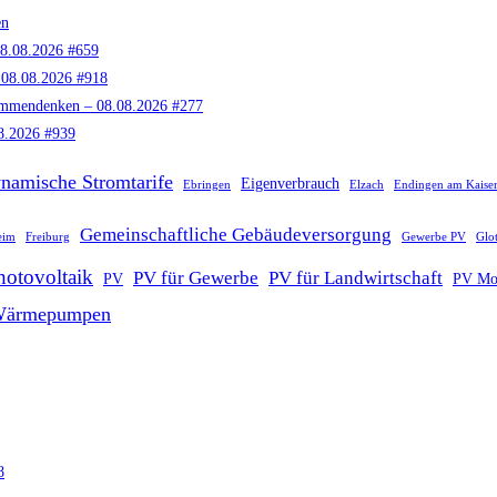
en
08.08.2026 #659
 08.08.2026 #918
ammendenken – 08.08.2026 #277
8.2026 #939
namische Stromtarife
Eigenverbrauch
Ebringen
Elzach
Endingen am Kaiser
Gemeinschaftliche Gebäudeversorgung
eim
Freiburg
Gewerbe PV
Glot
hotovoltaik
PV für Gewerbe
PV für Landwirtschaft
PV
PV Mo
ärmepumpen
8