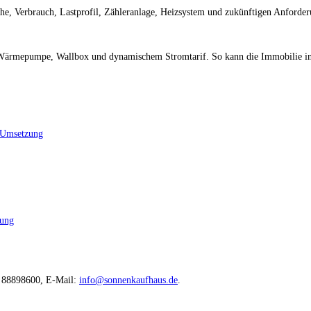
he, Verbrauch, Lastprofil, Zähleranlage, Heizsystem und zukünftigen Anforderu
r, Wärmepumpe, Wallbox und dynamischem Stromtarif. So kann die Immobilie in
d Umsetzung
zung
1 88898600, E-Mail:
info@sonnenkaufhaus.de
.