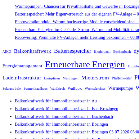
Wärmepumpen: Chancen für Privathaushalte und Gewerbe in Bötzing
Batteriespeicher: Mehr Eigenverbrauch aus der eigenen PV-Anlage – 
Photovoltaikmodule: Warum hochwertige Module entscheidend sind –
Erneuerbare Energien im Gebäude: Strom, Wärme und Mobilität zus
Repowering: Wenn alte PV-Anlagen mehr Leistung bekommen – 08.0
Batteriespeicher
dy
Balkonkraftwerk
Biederbach
AIKO
Buchenbach
Erneuerbare Energien
Energiemanagement
Forchh
P
Mieterstrom
Ladeinfrastruktur
Lastspitzen
Merdingen
Pfaffenweiler
W
Wallbox
Wärmepumpe
Solarmodule
Sonnenkaufhaus
Waldkirch
Wechselrichter
Balkonkraftwerk für Immobilienbesitzer in Au
Balkonkraftwerk für Immobilienbesitzer in Bad Krozingen
Balkonkraftwerk für Immobilienbesitzer in Buchenbach
Balkonkraftwerk für Immobilienbesitzer in Ebringen
Balkonkraftwerk für Immobilienbesitzer in Ebringen 03.07.2026 03:0