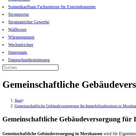
Sonnenkaufhaus Fachzentrum für Energiekonzepte
Strompreise
Stromspeicher Gewerbe
Wallboxen
Wärmepumpen
Wechselrichter
Impressum
Datenschutzbestimmung
Diese
Website
Gemeinschaftliche Gebäudevers
durchsuchen
Start
>
Gemeinschaftliche Gebäudeversorgung für Immobilienbesitzer in Merzha
Gemeinschaftliche Gebäudeversorgung für 
Gemeinschaftliche Gebäudeversorgung in Merzhausen
wird für Eigentüme