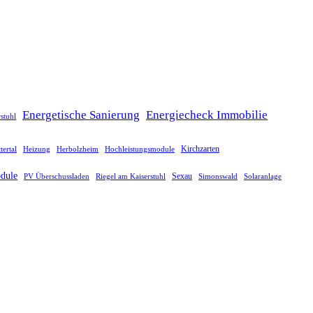
Energetische Sanierung
Energiecheck Immobilie
stuhl
tertal
Heizung
Herbolzheim
Hochleistungsmodule
Kirchzarten
dule
Sexau
Riegel am Kaiserstuhl
Simonswald
Solaranlage
PV Überschussladen