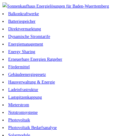
Zum
Inhalt
Balkonkraftwerke
springen
Batteriespeicher
Direktvermarktung
Dynamische Stromtarife
Energiemanagement
Energy Sharing
Erneuerbare Energien Ratgeber
Fördermittel
Gebäudeenergiegesetz
Hausverwaltung & Energie
Ladeinfrastruktur
Lastspitzenkappung
Mieterstrom
Notstromsysteme
Photovoltaik
Photovoltaik Bedarfsanalyse
Solarmodule