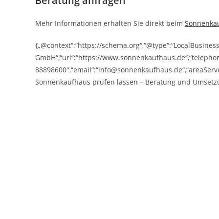
Beratung anfragen
Mehr Informationen erhalten Sie direkt beim
Sonnenka
{„@context“:“https://schema.org“,“@type“:“LocalBusine
GmbH“,“url“:“https://www.sonnenkaufhaus.de“,“telepho
88898600″,“email“:“info@sonnenkaufhaus.de“,“areaServ
Sonnenkaufhaus prüfen lassen – Beratung und Umse