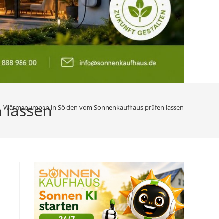
 lassen
>
Wärmepumpen in Sölden vom Sonnenkaufhaus prüfen lassen