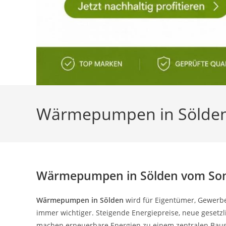
Wärmepumpen in Sölden
Wärmepumpen in Sölden vom Son
Wärmepumpen in Sölden
wird für Eigentümer, Gewerbe
immer wichtiger. Steigende Energiepreise, neue gese
machen erneuerbare Energien zu einem zentralen Baus