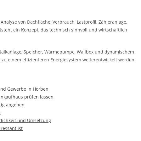
 Analyse von Dachfläche, Verbrauch, Lastprofil, Zähleranlage,
teht ein Konzept, das technisch sinnvoll und wirtschaftlich
oltaikanlage, Speicher, Wärmepumpe, Wallbox und dynamischem
se zu einem effizienteren Energiesystem weiterentwickelt werden.
 und Gewerbe in Horben
enkaufhaus prüfen lassen
htig angehen
r
ftlichkeit und Umsetzung
ressant ist