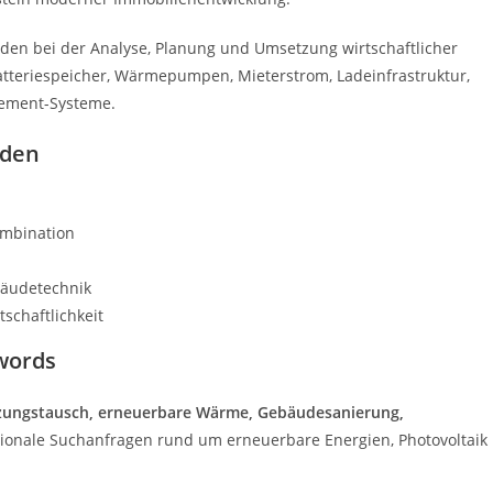
den bei der Analyse, Planung und Umsetzung wirtschaftlicher
Batteriespeicher, Wärmepumpen, Mieterstrom, Ladeinfrastruktur,
gement-Systeme.
lden
ombination
bäudetechnik
schaftlichkeit
words
ungstausch, erneuerbare Wärme, Gebäudesanierung,
regionale Suchanfragen rund um erneuerbare Energien, Photovoltaik