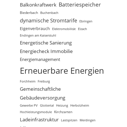
Batteriespeicher
Balkonkraftwerk
Biederbach
Buchenbach
dynamische Stromtarife
Ebringen
Eigenverbrauch
Elzach
Elektromobilität
Endingen am Kaiserstuhl
Energetische Sanierung
Energiecheck Immobilie
Energiemanagement
Erneuerbare Energien
Freiburg
Forchheim
Gemeinschaftliche
Gebäudeversorgung
Gewerbe PV
Glottertal
Heizung
Herbolzheim
Kirchzarten
Hochleistungsmodule
Ladeinfrastruktur
Lastspitzen
Merdingen