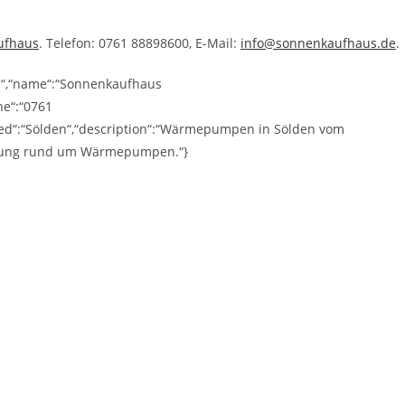
ufhaus
. Telefon: 0761 88898600, E-Mail:
info@sonnenkaufhaus.de
.
ss“,“name“:“Sonnenkaufhaus
ne“:“0761
ed“:“Sölden“,“description“:“Wärmepumpen in Sölden vom
tzung rund um Wärmepumpen.“}