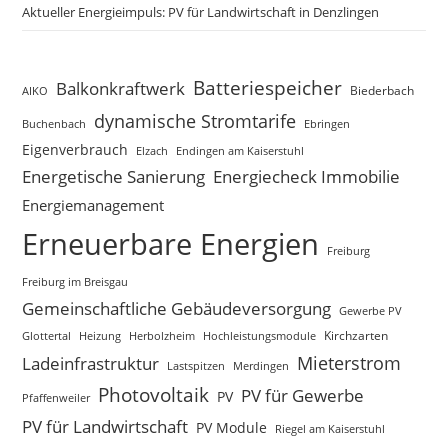
Aktueller Energieimpuls: PV für Landwirtschaft in Denzlingen
Batteriespeicher
Balkonkraftwerk
Biederbach
AIKO
dynamische Stromtarife
Buchenbach
Ebringen
Eigenverbrauch
Elzach
Endingen am Kaiserstuhl
Energetische Sanierung
Energiecheck Immobilie
Energiemanagement
Erneuerbare Energien
Freiburg
Freiburg im Breisgau
Gemeinschaftliche Gebäudeversorgung
Gewerbe PV
Glottertal
Heizung
Herbolzheim
Hochleistungsmodule
Kirchzarten
Mieterstrom
Ladeinfrastruktur
Lastspitzen
Merdingen
Photovoltaik
PV für Gewerbe
PV
Pfaffenweiler
PV für Landwirtschaft
PV Module
Riegel am Kaiserstuhl