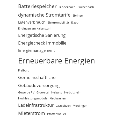
Batteriespeicher
Biederbach
Buchenbach
dynamische Stromtarife
Ebringen
Eigenverbrauch
Elzach
Elektromobilität
Endingen am Kaiserstuhl
Energetische Sanierung
Energiecheck Immobilie
Energiemanagement
Erneuerbare Energien
Freiburg
Gemeinschaftliche
Gebäudeversorgung
Gewerbe PV
Glottertal
Heizung
Herbolzheim
Hochleistungsmodule
Kirchzarten
Ladeinfrastruktur
Lastspitzen
Merdingen
Mieterstrom
Pfaffenweiler