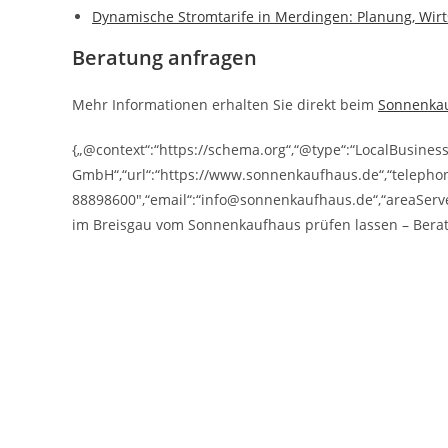
Dynamische Stromtarife in Merdingen: Planung, Wirt
Beratung anfragen
Mehr Informationen erhalten Sie direkt beim
Sonnenka
{„@context“:“https://schema.org“,“@type“:“LocalBusine
GmbH“,“url“:“https://www.sonnenkaufhaus.de“,“telepho
88898600″,“email“:“info@sonnenkaufhaus.de“,“areaServed
im Breisgau vom Sonnenkaufhaus prüfen lassen – Bera