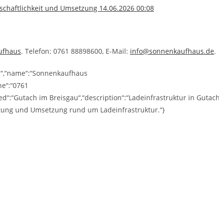
schaftlichkeit und Umsetzung 14.06.2026 00:08
ufhaus
. Telefon: 0761 88898600, E-Mail:
info@sonnenkaufhaus.de
.
ss“,“name“:“Sonnenkaufhaus
ne“:“0761
“:“Gutach im Breisgau“,“description“:“Ladeinfrastruktur in Gutac
tung und Umsetzung rund um Ladeinfrastruktur.“}