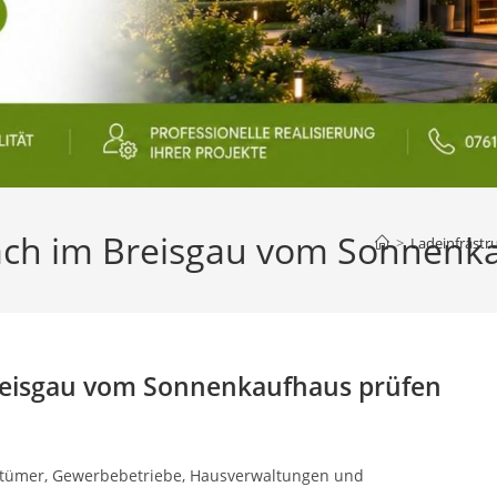
tach im Breisgau vom Sonnenk
>
Ladeinfrastr
Breisgau vom Sonnenkaufhaus prüfen
ntümer, Gewerbebetriebe, Hausverwaltungen und