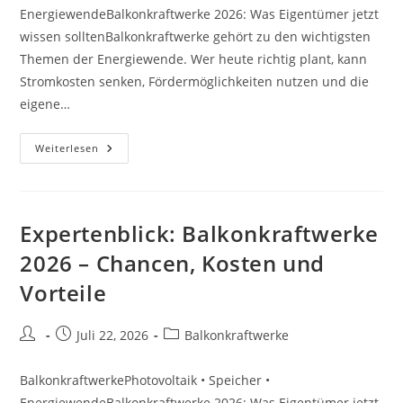
EnergiewendeBalkonkraftwerke 2026: Was Eigentümer jetzt
wissen solltenBalkonkraftwerke gehört zu den wichtigsten
Themen der Energiewende. Wer heute richtig plant, kann
Stromkosten senken, Fördermöglichkeiten nutzen und die
eigene…
Checkliste:
Weiterlesen
Balkonkraftwerke
2026
–
Chancen,
Kosten
Und
Expertenblick: Balkonkraftwerke
Vorteile
2026 – Chancen, Kosten und
Vorteile
Beitrags-
Beitrag
Beitrags-
Juli 22, 2026
Balkonkraftwerke
Autor:
veröffentlicht:
Kategorie:
BalkonkraftwerkePhotovoltaik • Speicher •
EnergiewendeBalkonkraftwerke 2026: Was Eigentümer jetzt