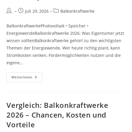
Beitrags-
Beitrag
Beitrags-
Juli 29, 2026
Balkonkraftwerke
Autor:
veröffentlicht:
Kategorie:
BalkonkraftwerkePhotovoltaik • Speicher •
EnergiewendeBalkonkraftwerke 2026: Was Eigentümer jetzt
wissen solltenBalkonkraftwerke gehört zu den wichtigsten
Themen der Energiewende. Wer heute richtig plant, kann
Stromkosten senken, Fördermöglichkeiten nutzen und die
eigene…
Kosten:
Weiterlesen
Balkonkraftwerke
2026
–
Chancen,
Kosten
Und
Vergleich: Balkonkraftwerke
Vorteile
2026 – Chancen, Kosten und
Vorteile