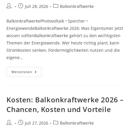
Beitrags-
Beitrag
Beitrags-
Juli 28, 2026
Balkonkraftwerke
Autor:
veröffentlicht:
Kategorie:
BalkonkraftwerkePhotovoltaik • Speicher •
EnergiewendeBalkonkraftwerke 2026: Was Eigentümer jetzt
wissen solltenBalkonkraftwerke gehört zu den wichtigsten
Themen der Energiewende. Wer heute richtig plant, kann
Stromkosten senken, Fördermöglichkeiten nutzen und die
eigene…
Vergleich:
Weiterlesen
Balkonkraftwerke
2026
–
Chancen,
Kosten
Und
Kosten: Balkonkraftwerke 2026 –
Vorteile
Chancen, Kosten und Vorteile
Beitrags-
Beitrag
Beitrags-
Juli 27, 2026
Balkonkraftwerke
Autor:
veröffentlicht:
Kategorie: