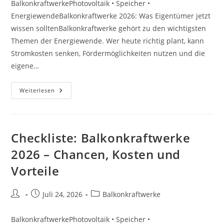
BalkonkraftwerkePhotovoltaik • Speicher •
EnergiewendeBalkonkraftwerke 2026: Was Eigentümer jetzt
wissen solltenBalkonkraftwerke gehört zu den wichtigsten
Themen der Energiewende. Wer heute richtig plant, kann
Stromkosten senken, Fördermöglichkeiten nutzen und die
eigene…
Ratgeber:
Weiterlesen
Balkonkraftwerke
2026
–
Chancen,
Kosten
Und
Checkliste: Balkonkraftwerke
Vorteile
2026 – Chancen, Kosten und
Vorteile
Beitrags-
Beitrag
Beitrags-
Juli 24, 2026
Balkonkraftwerke
Autor:
veröffentlicht:
Kategorie:
BalkonkraftwerkePhotovoltaik • Speicher •