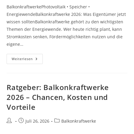
BalkonkraftwerkePhotovoltaik • Speicher •
EnergiewendeBalkonkraftwerke 2026: Was Eigentümer jetzt
wissen solltenBalkonkraftwerke gehört zu den wichtigsten
Themen der Energiewende. Wer heute richtig plant, kann
Stromkosten senken, Fördermöglichkeiten nutzen und die
eigene…
Kosten:
Weiterlesen
Balkonkraftwerke
2026
–
Chancen,
Kosten
Und
Ratgeber: Balkonkraftwerke
Vorteile
2026 – Chancen, Kosten und
Vorteile
Beitrags-
Beitrag
Beitrags-
Juli 26, 2026
Balkonkraftwerke
Autor:
veröffentlicht:
Kategorie: