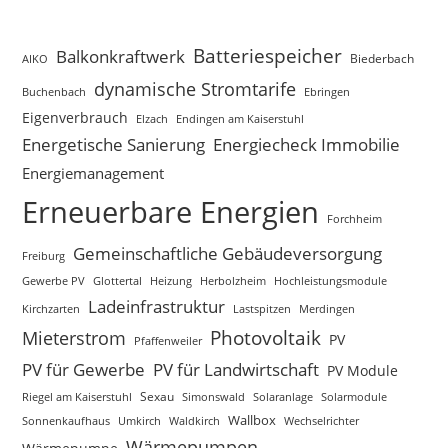
Batteriespeicher
Balkonkraftwerk
Biederbach
AIKO
dynamische Stromtarife
Buchenbach
Ebringen
Eigenverbrauch
Elzach
Endingen am Kaiserstuhl
Energetische Sanierung
Energiecheck Immobilie
Energiemanagement
Erneuerbare Energien
Forchheim
Gemeinschaftliche Gebäudeversorgung
Freiburg
Gewerbe PV
Glottertal
Heizung
Herbolzheim
Hochleistungsmodule
Ladeinfrastruktur
Kirchzarten
Lastspitzen
Merdingen
Photovoltaik
Mieterstrom
PV
Pfaffenweiler
PV für Gewerbe
PV für Landwirtschaft
PV Module
Sexau
Riegel am Kaiserstuhl
Simonswald
Solaranlage
Solarmodule
Wallbox
Sonnenkaufhaus
Waldkirch
Umkirch
Wechselrichter
Wärmepumpen