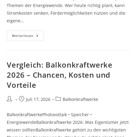
Themen der Energiewende. Wer heute richtig plant, kann
Stromkosten senken, Fördermöglichkeiten nutzen und die
eigene…
Checkliste:
Weiterlesen
Balkonkraftwerke
2026
–
Chancen,
Kosten
Und
Vergleich: Balkonkraftwerke
Vorteile
2026 – Chancen, Kosten und
Vorteile
Beitrags-
Beitrag
Beitrags-
Juli 17, 2026
Balkonkraftwerke
Autor:
veröffentlicht:
Kategorie:
BalkonkraftwerkePhotovoltaik • Speicher •
EnergiewendeBalkonkraftwerke 2026: Was Eigentümer jetzt
wissen solltenBalkonkraftwerke gehört zu den wichtigsten