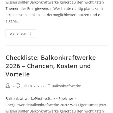
wissen solltenBalkonkraftwerke gehört zu den wichtigsten
Themen der Energiewende. Wer heute richtig plant, kann
Stromkosten senken, Fördermöglichkeiten nutzen und die
eigene…
Vergleich:
Weiterlesen
Balkonkraftwerke
2026
–
Chancen,
Kosten
Und
Checkliste: Balkonkraftwerke
Vorteile
2026 – Chancen, Kosten und
Vorteile
Beitrags-
Beitrag
Beitrags-
Juli 18, 2026
Balkonkraftwerke
Autor:
veröffentlicht:
Kategorie:
BalkonkraftwerkePhotovoltaik • Speicher •
EnergiewendeBalkonkraftwerke 2026: Was Eigentümer jetzt
wissen solltenBalkonkraftwerke gehört zu den wichtigsten