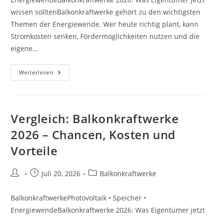
wissen solltenBalkonkraftwerke gehört zu den wichtigsten
Themen der Energiewende. Wer heute richtig plant, kann
Stromkosten senken, Fördermöglichkeiten nutzen und die
eigene…
Expertenblick:
Weiterlesen
Balkonkraftwerke
2026
–
Chancen,
Kosten
Und
Vergleich: Balkonkraftwerke
Vorteile
2026 – Chancen, Kosten und
Vorteile
Beitrags-
Beitrag
Beitrags-
Juli 20, 2026
Balkonkraftwerke
Autor:
veröffentlicht:
Kategorie:
BalkonkraftwerkePhotovoltaik • Speicher •
EnergiewendeBalkonkraftwerke 2026: Was Eigentümer jetzt