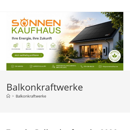
Zum
Inhalt
springen
Balkonkraftwerke
>
Balkonkraftwerke