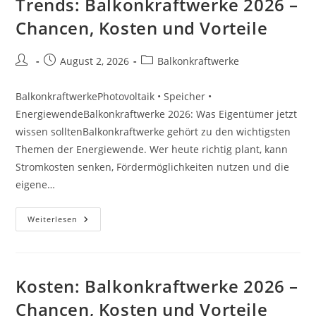
Trends: Balkonkraftwerke 2026 –
Chancen, Kosten und Vorteile
Beitrags-
Beitrag
Beitrags-
August 2, 2026
Balkonkraftwerke
Autor:
veröffentlicht:
Kategorie:
BalkonkraftwerkePhotovoltaik • Speicher •
EnergiewendeBalkonkraftwerke 2026: Was Eigentümer jetzt
wissen solltenBalkonkraftwerke gehört zu den wichtigsten
Themen der Energiewende. Wer heute richtig plant, kann
Stromkosten senken, Fördermöglichkeiten nutzen und die
eigene…
Trends:
Weiterlesen
Balkonkraftwerke
2026
–
Chancen,
Kosten
Und
Kosten: Balkonkraftwerke 2026 –
Vorteile
Chancen, Kosten und Vorteile