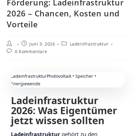
Förderung: Ladeinfrastruktur
2026 – Chancen, Kosten und
Vorteile
Beitrags-
Beitrag
Beitrags-
Juni 3, 2026
Ladeinfrastruktur
Autor:
veröffentlicht:
Kategorie:
Beitrags-
0 Kommentare
Kommentare:
LadeinfrastrukturPhotovoltaik • Speicher •
Energiewende
Ladeinfrastruktur
2026: Was Eigentümer
jetzt wissen sollten
Ladeinfrastruktur
gehört zu den