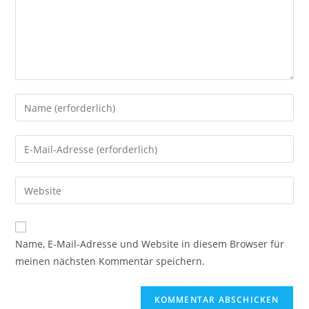
Gib
deinen
Namen
Gib
oder
deine
Benutzernamen
E-
Gib
zum
Mail-
deine
Kommentieren
Adresse
Website-
ein
zum
URL
Name, E-Mail-Adresse und Website in diesem Browser für
Kommentieren
ein
meinen nächsten Kommentar speichern.
ein
(optional)