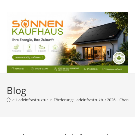
Zum
Inhalt
springen
Blog
>
Ladeinfrastruktur
>
Förderung: Ladeinfrastruktur 2026 – Chancen