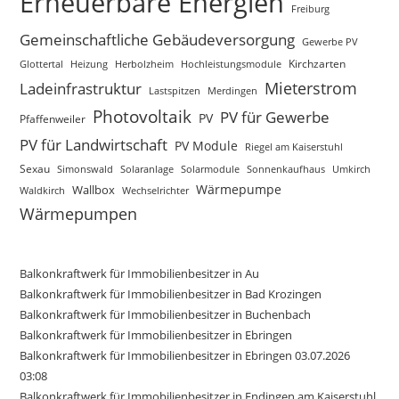
Erneuerbare Energien
Freiburg
Gemeinschaftliche Gebäudeversorgung
Gewerbe PV
Glottertal
Heizung
Herbolzheim
Hochleistungsmodule
Kirchzarten
Mieterstrom
Ladeinfrastruktur
Lastspitzen
Merdingen
Photovoltaik
PV für Gewerbe
PV
Pfaffenweiler
PV für Landwirtschaft
PV Module
Riegel am Kaiserstuhl
Sexau
Simonswald
Solaranlage
Solarmodule
Sonnenkaufhaus
Umkirch
Wärmepumpe
Wallbox
Waldkirch
Wechselrichter
Wärmepumpen
Balkonkraftwerk für Immobilienbesitzer in Au
Balkonkraftwerk für Immobilienbesitzer in Bad Krozingen
Balkonkraftwerk für Immobilienbesitzer in Buchenbach
Balkonkraftwerk für Immobilienbesitzer in Ebringen
Balkonkraftwerk für Immobilienbesitzer in Ebringen 03.07.2026
03:08
Balkonkraftwerk für Immobilienbesitzer in Endingen am Kaiserstuhl