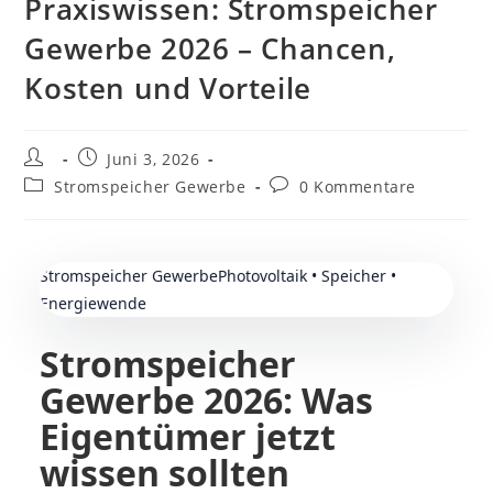
Praxiswissen: Stromspeicher
Gewerbe 2026 – Chancen,
Kosten und Vorteile
Beitrags-
Beitrag
Juni 3, 2026
Autor:
veröffentlicht:
Beitrags-
Beitrags-
Stromspeicher Gewerbe
0 Kommentare
Kategorie:
Kommentare:
Stromspeicher GewerbePhotovoltaik • Speicher •
Energiewende
Stromspeicher
Gewerbe 2026: Was
Eigentümer jetzt
wissen sollten