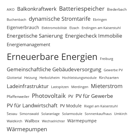
Batteriespeicher
Balkonkraftwerk
Biederbach
AIKO
dynamische Stromtarife
Buchenbach
Ebringen
Eigenverbrauch
Elzach
Endingen am Kaiserstuhl
Elektromobilität
Energetische Sanierung
Energiecheck Immobilie
Energiemanagement
Erneuerbare Energien
Freiburg
Gemeinschaftliche Gebäudeversorgung
Gewerbe PV
Glottertal
Heizung
Herbolzheim
Hochleistungsmodule
Kirchzarten
Mieterstrom
Ladeinfrastruktur
Lastspitzen
Merdingen
Photovoltaik
PV für Gewerbe
PV
Pfaffenweiler
PV für Landwirtschaft
PV Module
Riegel am Kaiserstuhl
Sexau
Simonswald
Solaranlage
Solarmodule
Sonnenkaufhaus
Umkirch
Wärmepumpe
Wallbox
Waldkirch
Wechselrichter
Wärmepumpen