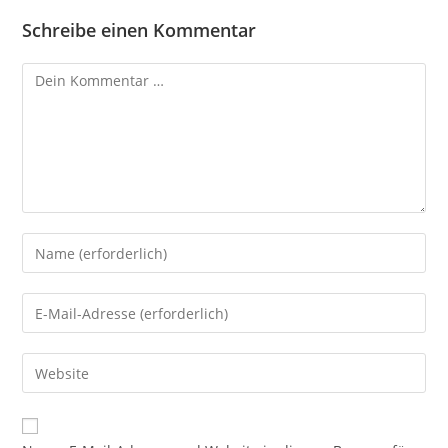
Schreibe einen Kommentar
Kommentar
Gib
deinen
Namen
Gib
oder
deine
Benutzernamen
E-
Gib
zum
Mail-
deine
Kommentieren
Adresse
Website-
ein
zum
URL