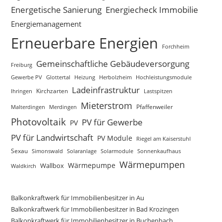
Energetische Sanierung
Energiecheck Immobilie
Energiemanagement
Erneuerbare Energien
Forchheim
Gemeinschaftliche Gebäudeversorgung
Freiburg
Gewerbe PV
Glottertal
Heizung
Herbolzheim
Hochleistungsmodule
Ladeinfrastruktur
Kirchzarten
Lastspitzen
Ihringen
Mieterstrom
Merdingen
Pfaffenweiler
Malterdingen
Photovoltaik
PV für Gewerbe
PV
PV für Landwirtschaft
PV Module
Riegel am Kaiserstuhl
Sexau
Simonswald
Solaranlage
Solarmodule
Sonnenkaufhaus
Wärmepumpen
Wärmepumpe
Wallbox
Waldkirch
Balkonkraftwerk für Immobilienbesitzer in Au
Balkonkraftwerk für Immobilienbesitzer in Bad Krozingen
Balkonkraftwerk für Immobilienbesitzer in Buchenbach