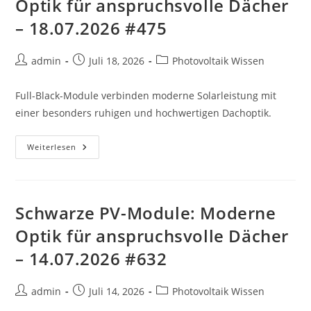
Optik für anspruchsvolle Dächer
19.07.2026
#317
– 18.07.2026 #475
Beitrags-
Beitrag
Beitrags-
admin
Juli 18, 2026
Photovoltaik Wissen
Autor:
veröffentlicht:
Kategorie:
Full-Black-Module verbinden moderne Solarleistung mit
einer besonders ruhigen und hochwertigen Dachoptik.
Schwarze
Weiterlesen
PV-
Module:
Moderne
Optik
Für
Anspruchsvolle
Schwarze PV-Module: Moderne
Dächer
–
Optik für anspruchsvolle Dächer
18.07.2026
#475
– 14.07.2026 #632
Beitrags-
Beitrag
Beitrags-
admin
Juli 14, 2026
Photovoltaik Wissen
Autor:
veröffentlicht:
Kategorie: