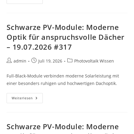
PV-
Module:
Moderne
Optik
Für
Anspruchsvolle
Schwarze PV-Module: Moderne
Dächer
–
Optik für anspruchsvolle Dächer
20.07.2026
#494
– 19.07.2026 #317
Beitrags-
Beitrag
Beitrags-
admin
Juli 19, 2026
Photovoltaik Wissen
Autor:
veröffentlicht:
Kategorie:
Full-Black-Module verbinden moderne Solarleistung mit
einer besonders ruhigen und hochwertigen Dachoptik.
Schwarze
Weiterlesen
PV-
Module:
Moderne
Optik
Für
Anspruchsvolle
Schwarze PV-Module: Moderne
Dächer
–