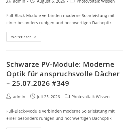
Beitrags-
Beitrag
Beitrags-
admin
August 6, 2026
Photovoltaik Wissen
Autor:
veröffentlicht:
Kategorie:
Full-Black-Module verbinden moderne Solarleistung mit
einer besonders ruhigen und hochwertigen Dachoptik.
Schwarze
Weiterlesen
PV-
Module:
Moderne
Optik
Für
Anspruchsvolle
Schwarze PV-Module: Moderne
Dächer
–
Optik für anspruchsvolle Dächer
06.08.2026
#748
– 25.07.2026 #349
Beitrags-
Beitrag
Beitrags-
admin
Juli 25, 2026
Photovoltaik Wissen
Autor:
veröffentlicht:
Kategorie:
Full-Black-Module verbinden moderne Solarleistung mit
einer besonders ruhigen und hochwertigen Dachoptik.