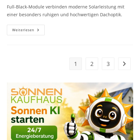
Full-Black-Module verbinden moderne Solarleistung mit
einer besonders ruhigen und hochwertigen Dachoptik.
Schwarze
Weiterlesen
PV-
Module:
Moderne
Optik
Für
Anspruchsvolle
Dächer
1
2
3
Zur näc
–
14.07.2026
#632