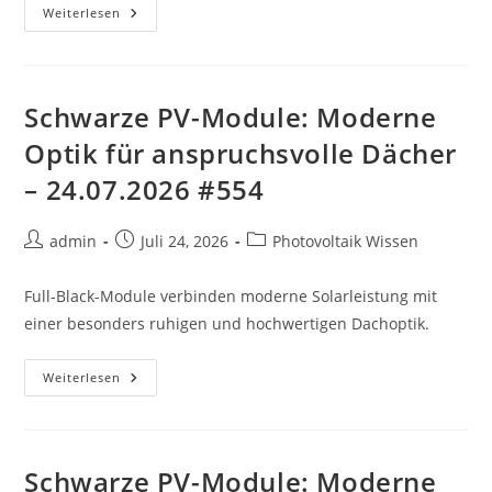
Schwarze
Weiterlesen
PV-
Module:
Moderne
Optik
Für
Anspruchsvolle
Schwarze PV-Module: Moderne
Dächer
–
Optik für anspruchsvolle Dächer
25.07.2026
#349
– 24.07.2026 #554
Beitrags-
Beitrag
Beitrags-
admin
Juli 24, 2026
Photovoltaik Wissen
Autor:
veröffentlicht:
Kategorie:
Full-Black-Module verbinden moderne Solarleistung mit
einer besonders ruhigen und hochwertigen Dachoptik.
Schwarze
Weiterlesen
PV-
Module:
Moderne
Optik
Für
Anspruchsvolle
Schwarze PV-Module: Moderne
Dächer