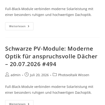
Autor:
veröffentlicht:
Kategorie:
Full-Black-Module verbinden moderne Solarleistung mit
einer besonders ruhigen und hochwertigen Dachoptik.
Schwarze
Weiterlesen
PV-
Module:
Moderne
Optik
Für
Anspruchsvolle
Schwarze PV-Module: Moderne
Dächer
–
Optik für anspruchsvolle Dächer
22.07.2026
#960
– 20.07.2026 #494
Beitrags-
Beitrag
Beitrags-
admin
Juli 20, 2026
Photovoltaik Wissen
Autor:
veröffentlicht:
Kategorie:
Full-Black-Module verbinden moderne Solarleistung mit
einer besonders ruhigen und hochwertigen Dachoptik.
Schwarze
Weiterlesen