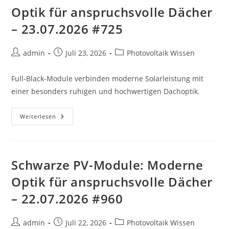
–
Optik für anspruchsvolle Dächer
24.07.2026
#554
– 23.07.2026 #725
Beitrags-
Beitrag
Beitrags-
admin
Juli 23, 2026
Photovoltaik Wissen
Autor:
veröffentlicht:
Kategorie:
Full-Black-Module verbinden moderne Solarleistung mit
einer besonders ruhigen und hochwertigen Dachoptik.
Schwarze
Weiterlesen
PV-
Module:
Moderne
Optik
Für
Anspruchsvolle
Schwarze PV-Module: Moderne
Dächer
–
Optik für anspruchsvolle Dächer
23.07.2026
#725
– 22.07.2026 #960
Beitrags-
Beitrag
Beitrags-
admin
Juli 22, 2026
Photovoltaik Wissen