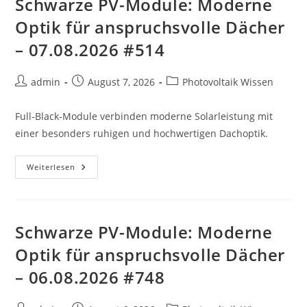
Schwarze PV-Module: Moderne
Optik für anspruchsvolle Dächer
– 07.08.2026 #514
Beitrags-
Beitrag
Beitrags-
admin
August 7, 2026
Photovoltaik Wissen
Autor:
veröffentlicht:
Kategorie:
Full-Black-Module verbinden moderne Solarleistung mit
einer besonders ruhigen und hochwertigen Dachoptik.
Schwarze
Weiterlesen
PV-
Module:
Moderne
Optik
Für
Anspruchsvolle
Schwarze PV-Module: Moderne
Dächer
–
Optik für anspruchsvolle Dächer
07.08.2026
#514
– 06.08.2026 #748